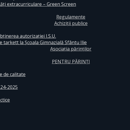
ăți extracurriculare – Green Screen
Regulamente
Achiziții publice
bținerea autorizației I.S.U.
e tarkett la Școala Gimnazială Sfântu Ilie
Asociația părinților
PENTRU PĂRINȚI
 de calitate
024-2025
ctice