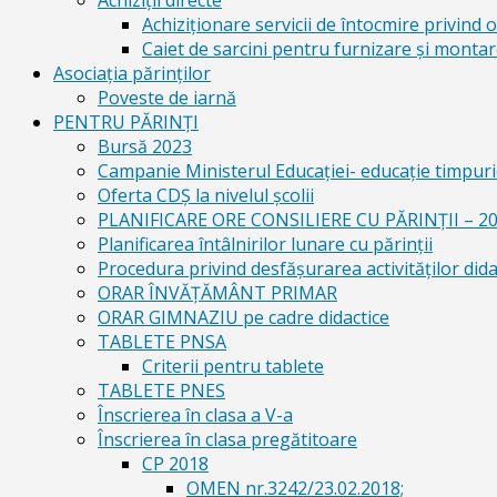
Achiziții directe
Achiziționare servicii de întocmire privind o
Caiet de sarcini pentru furnizare și montar
Asociația părinților
Poveste de iarnă
PENTRU PĂRINȚI
Bursă 2023
Campanie Ministerul Educației- educație timpurie
Oferta CDŞ la nivelul şcolii
PLANIFICARE ORE CONSILIERE CU PĂRINȚII – 2
Planificarea întâlnirilor lunare cu părinții
Procedura privind desfășurarea activităților dida
ORAR ÎNVĂȚĂMÂNT PRIMAR
ORAR GIMNAZIU pe cadre didactice
TABLETE PNSA
Criterii pentru tablete
TABLETE PNES
Înscrierea în clasa a V-a
Înscrierea în clasa pregătitoare
CP 2018
OMEN nr.3242/23.02.2018;