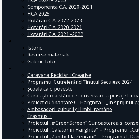
HCA 2024 – 2025
Componența C.A. 2020-2021
HCA 2025
Hotărâri C.A. 2022-2023
Hotărâri C.A. 2020-2021
Hotărâri C.A. 2021 -2022
Istoric
Resurse materiale
Galerie foto
Caravana Reciclării Creative
Programul Cutreierând Ținutul Secuiesc 2024
Școala ca o poveste
Cunoaşterea stării de conservare a peisajelor n
Proiect cu finanţare CJ Harghita – „În sprijinul pă
Ambasadorii culturii și limbii române
Erasmus +
Proiectul „#GreenScreen” Cunoașterea şi conserv
Proiectul „Calator in Harghita” – Programul „Cut
Proiectul „Zambet la Zencani” – Programul „Dam c