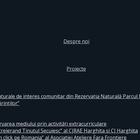
Despre noi
Proiecte
aturale de interes comunitar din Rezervaţia Naturală Parcul
rinţilor”
area mediului prin activităţi extracurriculare
reierand Tinutul Secuiesc” al CJRAE Harghita si CJ Harghita
lick pe Romania” al Asociatiei Ateliere Fara Frontiere