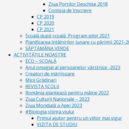
Ziua Porților Deschise 2018
Comisia de înscriere
CP 2019
CP 2020
CP 2021
Școală după școală_Program pilot 2021
Planificarea întâlnirilor lunare cu părinții 2021-
SĂPTĂMÂNA VERDE
ACTIVITĂȚILE NOASTRE
ECO – ŞCOALĂ
Anul omagial al persoanelor vârstnice -2023
Creatori de mărțișoare
Micii Grădinari
REVISTA ŞCOLII
România plantează pentru mâine 2022
Ziua Culturii Naționale – 2023
Ziua Mondială a Apei 2023
#Biologia știința viului
Primul ajutor pentru un viitor mai sigur
VIZITA DE STUDIU