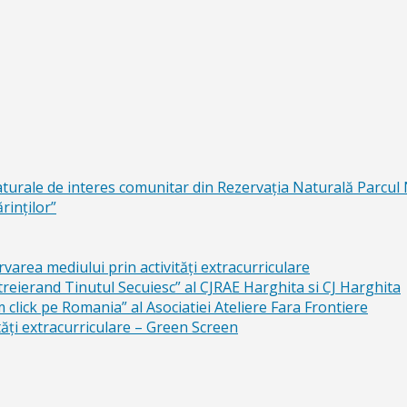
aturale de interes comunitar din Rezervaţia Naturală Parcul
rinţilor”
area mediului prin activităţi extracurriculare
reierand Tinutul Secuiesc” al CJRAE Harghita si CJ Harghita
lick pe Romania” al Asociatiei Ateliere Fara Frontiere
ăți extracurriculare – Green Screen