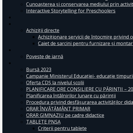
Cunoașterea și conservarea mediului prin activit
Interactive Storytelling for Preschoolers
Achiziții directe
Achiziționare servicii de întocmire privind o
Caiet de sarcini pentru furnizare și montar
Poveste de iarnă
Bursă 2023
Campanie Ministerul Educației- educație timpurie
Oferta CDŞ la nivelul şcolii
PLANIFICARE ORE CONSILIERE CU PĂRINȚII – 2
Planificarea întâlnirilor lunare cu părinții
Procedura privind desfășurarea activităților dida
ORAR ÎNVĂȚĂMÂNT PRIMAR
ORAR GIMNAZIU pe cadre didactice
TABLETE PNSA
Criterii pentru tablete