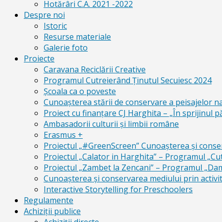
Hotărâri C.A. 2021 -2022
Despre noi
Istoric
Resurse materiale
Galerie foto
Proiecte
Caravana Reciclării Creative
Programul Cutreierând Ținutul Secuiesc 2024
Școala ca o poveste
Cunoaşterea stării de conservare a peisajelor n
Proiect cu finanţare CJ Harghita – „În sprijinul pă
Ambasadorii culturii și limbii române
Erasmus +
Proiectul „#GreenScreen” Cunoașterea şi conserv
Proiectul „Calator in Harghita” – Programul „Cut
Proiectul „Zambet la Zencani” – Programul „Dam c
Cunoașterea și conservarea mediului prin activit
Interactive Storytelling for Preschoolers
Regulamente
Achiziții publice