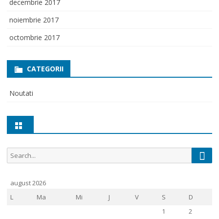
decembrie 2017
noiembrie 2017
octombrie 2017
CATEGORII
Noutati
Sear
Search
for:
august 2026
L
Ma
Mi
J
V
S
D
1
2