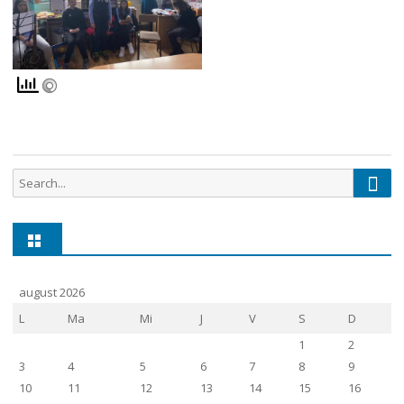
Sear
Search
for:
august 2026
L
Ma
Mi
J
V
S
D
1
2
3
4
5
6
7
8
9
10
11
12
13
14
15
16