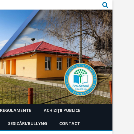
REGULAMENTE
ACHIZIȚII PUBLICE
RII
SESIZĂRI/BULLYNG
ACHIZIȚII DIRECTE
CONTACT
ACHIZIȚIONARE S
ÎNTOCMIRE PRIV