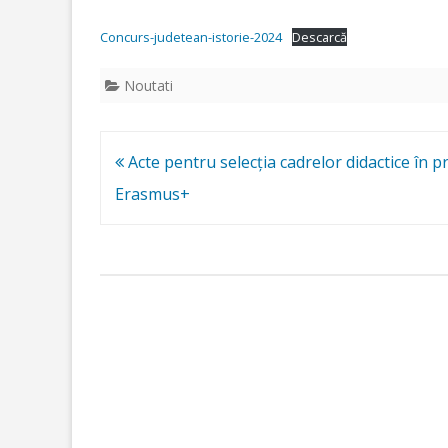
Concurs-judetean-istorie-2024
Descarcă
Noutati
Navigare
Acte pentru selecția cadrelor didactice în p
în
Erasmus+
articole