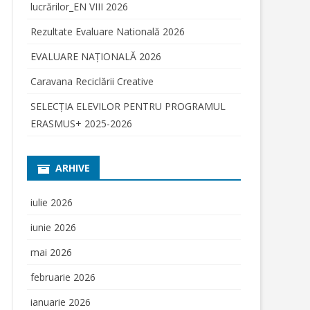
lucrărilor_EN VIII 2026
ENSCREEN”
Rezultate Evaluare Natională 2026
I
EVALUARE NAŢIONALĂ 2026
IULUI PRIN
Caravana Reciclării Creative
RE
SELECŢIA ELEVILOR PENTRU PROGRAMUL
2.2018;
OR IN
ERASMUS+ 2025-2026
OGRAMUL
SCHISE 2018
NUTUL
ARHIVE
AE HARGHITA
IERE
iulie 2026
ET LA
iunie 2026
RAMUL „DAM
” AL
mai 2026
RE FARA
februarie 2026
ianuarie 2026