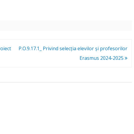
HARGHITA!”
CONSERVAREA MED
ACTIVITĂȚI
EXTRACURRICULAR
SCREEN
INTERACTIVE STO
FOR PRESCHOOLER
roiect
P.O.9.17.1_ Privind selecția elevilor și profesorilor
Erasmus 2024-2025