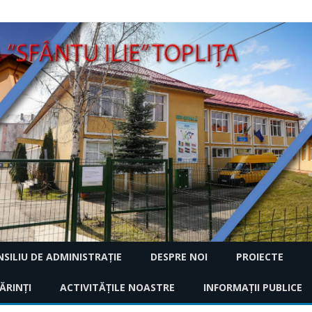
Skip
SILIU DE ADMINISTRAȚIE
DESPRE NOI
PROIECTE
to
content
2018
ĂRINȚI
2024 – 2025
ACTIVITĂȚILE NOASTRE
ISTORIC
INFORMAŢII PUBLICE
CARAVANA RECICLĂ
CREATIVE