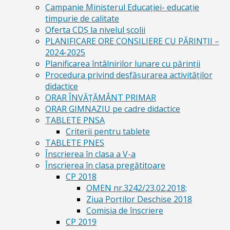
Campanie Ministerul Educației- educație
timpurie de calitate
Oferta CDŞ la nivelul şcolii
PLANIFICARE ORE CONSILIERE CU PĂRINȚII –
2024-2025
Planificarea întâlnirilor lunare cu părinții
Procedura privind desfășurarea activităților
didactice
ORAR ÎNVĂȚĂMÂNT PRIMAR
ORAR GIMNAZIU pe cadre didactice
TABLETE PNSA
Criterii pentru tablete
TABLETE PNES
Înscrierea în clasa a V-a
Înscrierea în clasa pregătitoare
CP 2018
OMEN nr.3242/23.02.2018;
Ziua Porților Deschise 2018
Comisia de înscriere
CP 2019