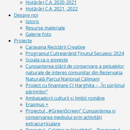
Hotărâri C.A. 2020-2021
Hotărâri C.A. 2021 -2022
Despre noi
Istoric
Resurse materiale
Galerie foto
Proiecte
Caravana Reciclării Creative
Programul Cutreierând Ținutul Secuiesc 2024
Școala ca o poveste
Cunoaşterea stării de conservare a peisajelor
naturale de interes comunitar din Rezervaţia
Naturală Parcul Naţional Călimani
Proiect cu finanţare CJ Harghita – „În sprijinul
părinţilor”
Ambasadorii culturii și limbii române
Erasmus +
Proiectul „#GreenScreen” Cunoașterea şi
conservarea mediului prin activităţi
extracurriculare