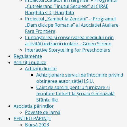
Proiectul „Calator in Harghita” – Programul
„Cutreierand Tinutul Secuiesc” al CJRAE
Harghita si CJ Harghita
Proiectul „Zambet la Zencani” – Programul
„Dam click pe Romania” al Asociatiei Ateliere
Fara Frontiere
Cunoașterea și conservarea mediului prin
activități extracurriculare – Green Screen
Interactive Storytelling for Preschoolers
Regulamente
Achiziții publice
Achiziții directe
Achiziționare servicii de întocmire privind
obținerea autorizației I.S.U.
Caiet de sarcini pentru furnizare și
montare tarkett la Școala Gimnazială
Sfântu Ilie
Asociația părinților
Poveste de iarnă
PENTRU PĂRINȚI
Bursă 2023