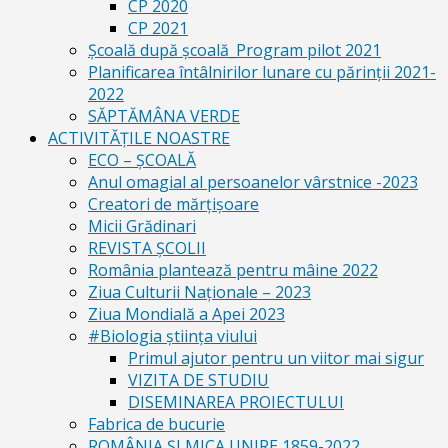
CP 2020
CP 2021
Școală după școală_Program pilot 2021
Planificarea întâlnirilor lunare cu părinții 2021-
2022
SĂPTĂMÂNA VERDE
ACTIVITĂȚILE NOASTRE
ECO – ŞCOALĂ
Anul omagial al persoanelor vârstnice -2023
Creatori de mărțișoare
Micii Grădinari
REVISTA ŞCOLII
România plantează pentru mâine 2022
Ziua Culturii Naționale – 2023
Ziua Mondială a Apei 2023
#Biologia știința viului
Primul ajutor pentru un viitor mai sigur
VIZITA DE STUDIU
DISEMINAREA PROIECTULUI
Fabrica de bucurie
ROMÂNIA ŞI MICA UNIRE 1859-2022