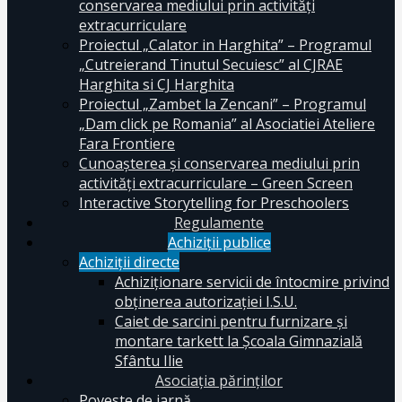
conservarea mediului prin activităţi
extracurriculare
Proiectul „Calator in Harghita” – Programul
„Cutreierand Tinutul Secuiesc” al CJRAE
Harghita si CJ Harghita
Proiectul „Zambet la Zencani” – Programul
„Dam click pe Romania” al Asociatiei Ateliere
Fara Frontiere
Cunoașterea și conservarea mediului prin
activități extracurriculare – Green Screen
Interactive Storytelling for Preschoolers
Regulamente
Achiziții publice
Achiziții directe
Achiziționare servicii de întocmire privind
obținerea autorizației I.S.U.
Caiet de sarcini pentru furnizare și
montare tarkett la Școala Gimnazială
Sfântu Ilie
Asociația părinților
Poveste de iarnă