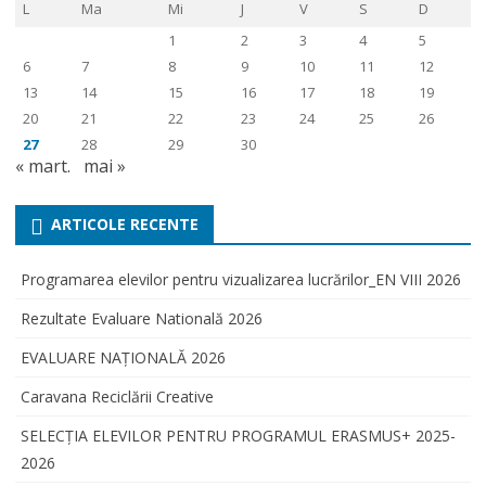
L
Ma
Mi
J
V
S
D
1
2
3
4
5
6
7
8
9
10
11
12
13
14
15
16
17
18
19
20
21
22
23
24
25
26
27
28
29
30
« mart.
mai »
ARTICOLE RECENTE
Programarea elevilor pentru vizualizarea lucrărilor_EN VIII 2026
Rezultate Evaluare Natională 2026
EVALUARE NAŢIONALĂ 2026
Caravana Reciclării Creative
SELECŢIA ELEVILOR PENTRU PROGRAMUL ERASMUS+ 2025-
2026