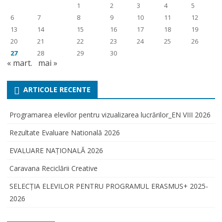
1
2
3
4
5
6
7
8
9
10
11
12
13
14
15
16
17
18
19
20
21
22
23
24
25
26
27
28
29
30
« mart.
mai »
ARTICOLE RECENTE
Programarea elevilor pentru vizualizarea lucrărilor_EN VIII 2026
Rezultate Evaluare Natională 2026
EVALUARE NAŢIONALĂ 2026
Caravana Reciclării Creative
SELECŢIA ELEVILOR PENTRU PROGRAMUL ERASMUS+ 2025-
2026