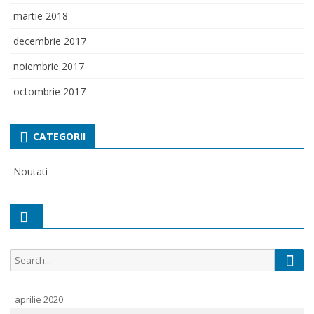
martie 2018
decembrie 2017
noiembrie 2017
octombrie 2017
CATEGORII
Noutati
Sear
Search
for:
aprilie 2020