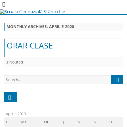
Skip
to
content
MONTHLY ARCHIVES:
APRILIE 2020
ORAR CLASE
Noutati
Sear
Search
for:
aprilie 2020
L
Ma
Mi
J
V
S
D