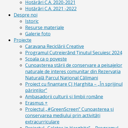
Hotărâri C.A. 2020-2021
Hotărâri C.A. 2021 -2022
Despre noi
Istoric
Resurse materiale
Galerie foto
Proiecte
Caravana Reciclării Creative
Programul Cutreierând Ținutul Secuiesc 2024
Școala ca o poveste
Cunoaşterea stării de conservare a peisajelor
naturale de interes comunitar din Rezervaţia
Naturală Parcul Naţional Călimani
Proiect cu finanţare CJ Harghita – „În sprijinul
părinţilor”
Ambasadorii culturii și limbii române
Erasmus +
Proiectul „#GreenScreen” Cunoașterea şi
conservarea mediului prin activităţi
extracurriculare