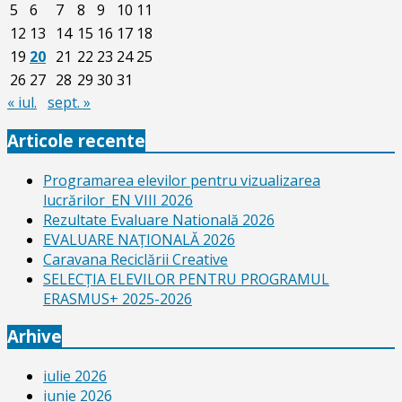
5
6
7
8
9
10
11
12
13
14
15
16
17
18
19
20
21
22
23
24
25
26
27
28
29
30
31
« iul.
sept. »
Articole recente
Programarea elevilor pentru vizualizarea
lucrărilor_EN VIII 2026
Rezultate Evaluare Natională 2026
EVALUARE NAŢIONALĂ 2026
Caravana Reciclării Creative
SELECŢIA ELEVILOR PENTRU PROGRAMUL
ERASMUS+ 2025-2026
Arhive
iulie 2026
iunie 2026