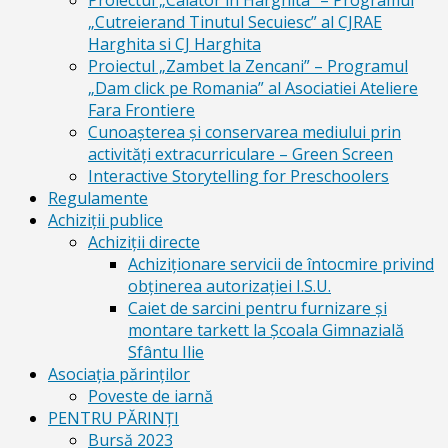
Proiectul „Calator in Harghita” – Programul
„Cutreierand Tinutul Secuiesc” al CJRAE
Harghita si CJ Harghita
Proiectul „Zambet la Zencani” – Programul
„Dam click pe Romania” al Asociatiei Ateliere
Fara Frontiere
Cunoașterea și conservarea mediului prin
activități extracurriculare – Green Screen
Interactive Storytelling for Preschoolers
Regulamente
Achiziții publice
Achiziții directe
Achiziționare servicii de întocmire privind
obținerea autorizației I.S.U.
Caiet de sarcini pentru furnizare și
montare tarkett la Școala Gimnazială
Sfântu Ilie
Asociația părinților
Poveste de iarnă
PENTRU PĂRINȚI
Bursă 2023