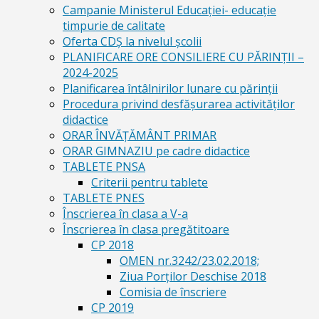
Campanie Ministerul Educației- educație
timpurie de calitate
Oferta CDŞ la nivelul şcolii
PLANIFICARE ORE CONSILIERE CU PĂRINȚII –
2024-2025
Planificarea întâlnirilor lunare cu părinții
Procedura privind desfășurarea activităților
didactice
ORAR ÎNVĂȚĂMÂNT PRIMAR
ORAR GIMNAZIU pe cadre didactice
TABLETE PNSA
Criterii pentru tablete
TABLETE PNES
Înscrierea în clasa a V-a
Înscrierea în clasa pregătitoare
CP 2018
OMEN nr.3242/23.02.2018;
Ziua Porților Deschise 2018
Comisia de înscriere
CP 2019