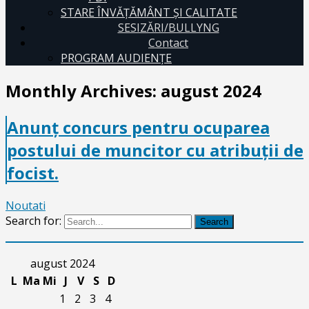
STARE ÎNVĂȚĂMÂNT ȘI CALITATE
SESIZĂRI/BULLYNG
Contact
PROGRAM AUDIENŢE
Monthly Archives:
august 2024
Anunț concurs pentru ocuparea
postului de muncitor cu atribuții de
focist.
Noutati
Search for:
Search
august 2024
L
Ma
Mi
J
V
S
D
1
2
3
4