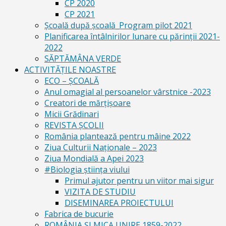
CP 2020
CP 2021
Școală după școală_Program pilot 2021
Planificarea întâlnirilor lunare cu părinții 2021-
2022
SĂPTĂMÂNA VERDE
ACTIVITĂȚILE NOASTRE
ECO – ŞCOALĂ
Anul omagial al persoanelor vârstnice -2023
Creatori de mărțișoare
Micii Grădinari
REVISTA ŞCOLII
România plantează pentru mâine 2022
Ziua Culturii Naționale – 2023
Ziua Mondială a Apei 2023
#Biologia știința viului
Primul ajutor pentru un viitor mai sigur
VIZITA DE STUDIU
DISEMINAREA PROIECTULUI
Fabrica de bucurie
ROMÂNIA ŞI MICA UNIRE 1859-2022