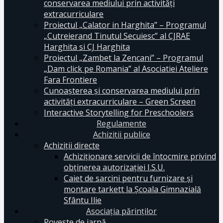
conservarea mediului prin activităţi
extracurriculare
Proiectul „Calator in Harghita” – Programul
„Cutreierand Tinutul Secuiesc” al CJRAE
Harghita si CJ Harghita
Proiectul „Zambet la Zencani” – Programul
„Dam click pe Romania” al Asociatiei Ateliere
Fara Frontiere
Cunoașterea și conservarea mediului prin
activități extracurriculare – Green Screen
Interactive Storytelling for Preschoolers
Regulamente
Achiziții publice
Achiziții directe
Achiziționare servicii de întocmire privind
obținerea autorizației I.S.U.
Caiet de sarcini pentru furnizare și
montare tarkett la Școala Gimnazială
Sfântu Ilie
Asociația părinților
Poveste de iarnă