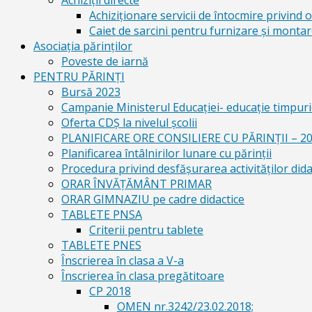
Achiziții directe
Achiziționare servicii de întocmire privind o
Caiet de sarcini pentru furnizare și montar
Asociația părinților
Poveste de iarnă
PENTRU PĂRINȚI
Bursă 2023
Campanie Ministerul Educației- educație timpurie
Oferta CDŞ la nivelul şcolii
PLANIFICARE ORE CONSILIERE CU PĂRINȚII – 2
Planificarea întâlnirilor lunare cu părinții
Procedura privind desfășurarea activităților dida
ORAR ÎNVĂȚĂMÂNT PRIMAR
ORAR GIMNAZIU pe cadre didactice
TABLETE PNSA
Criterii pentru tablete
TABLETE PNES
Înscrierea în clasa a V-a
Înscrierea în clasa pregătitoare
CP 2018
OMEN nr.3242/23.02.2018;