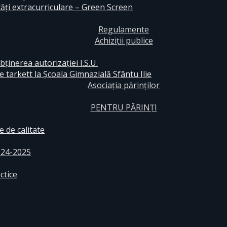
ăți extracurriculare – Green Screen
Regulamente
Achiziții publice
bținerea autorizației I.S.U.
e tarkett la Școala Gimnazială Sfântu Ilie
Asociația părinților
PENTRU PĂRINȚI
 de calitate
024-2025
ctice