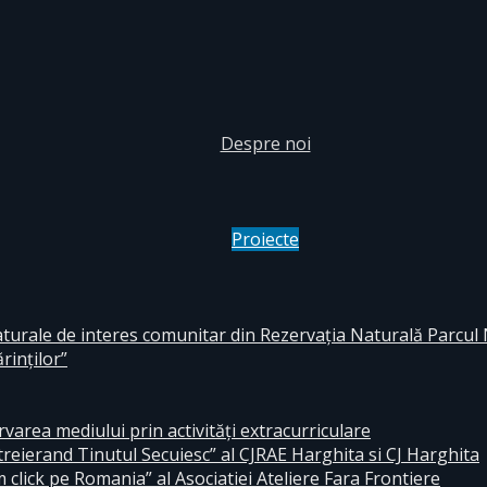
Despre noi
Proiecte
aturale de interes comunitar din Rezervaţia Naturală Parcul
rinţilor”
area mediului prin activităţi extracurriculare
reierand Tinutul Secuiesc” al CJRAE Harghita si CJ Harghita
lick pe Romania” al Asociatiei Ateliere Fara Frontiere