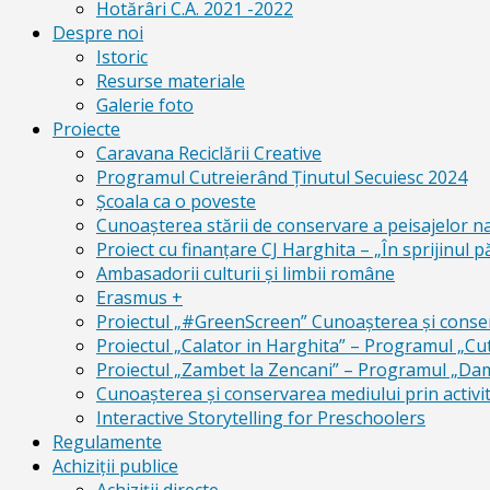
Hotărâri C.A. 2021 -2022
Despre noi
Istoric
Resurse materiale
Galerie foto
Proiecte
Caravana Reciclării Creative
Programul Cutreierând Ținutul Secuiesc 2024
Școala ca o poveste
Cunoaşterea stării de conservare a peisajelor n
Proiect cu finanţare CJ Harghita – „În sprijinul pă
Ambasadorii culturii și limbii române
Erasmus +
Proiectul „#GreenScreen” Cunoașterea şi conserv
Proiectul „Calator in Harghita” – Programul „Cut
Proiectul „Zambet la Zencani” – Programul „Dam c
Cunoașterea și conservarea mediului prin activit
Interactive Storytelling for Preschoolers
Regulamente
Achiziții publice