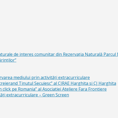
aturale de interes comunitar din Rezervaţia Naturală Parcul
rinţilor”
area mediului prin activităţi extracurriculare
reierand Tinutul Secuiesc” al CJRAE Harghita si CJ Harghita
lick pe Romania” al Asociatiei Ateliere Fara Frontiere
ăți extracurriculare – Green Screen