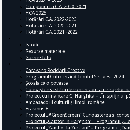
HCA 2024 – 2025
Componența C.A. 2020-2021
HCA 2025
Hotărâri C.A. 2022-2023
Hotărâri C.A. 2020-2021
Hotărâri C.A. 2021 -2022
Istoric
Resurse materiale
Galerie foto
Caravana Reciclării Creative
Programul Cutreierând Ținutul Secuiesc 2024
Școala ca o poveste
Cunoaşterea stării de conservare a peisajelor n
Proiect cu finanţare CJ Harghita – „În sprijinul pă
Ambasadorii culturii și limbii române
Erasmus +
Proiectul „#GreenScreen” Cunoașterea şi conserv
Proiectul „Calator in Harghita” – Programul „Cut
Proiectul „Zambet la Zencani” – Programul „Dam c