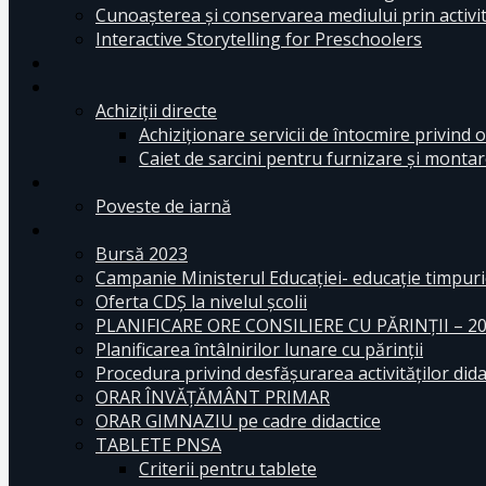
Cunoașterea și conservarea mediului prin activit
Interactive Storytelling for Preschoolers
Achiziții directe
Achiziționare servicii de întocmire privind o
Caiet de sarcini pentru furnizare și montar
Poveste de iarnă
Bursă 2023
Campanie Ministerul Educației- educație timpurie
Oferta CDŞ la nivelul şcolii
PLANIFICARE ORE CONSILIERE CU PĂRINȚII – 2
Planificarea întâlnirilor lunare cu părinții
Procedura privind desfășurarea activităților dida
ORAR ÎNVĂȚĂMÂNT PRIMAR
ORAR GIMNAZIU pe cadre didactice
TABLETE PNSA
Criterii pentru tablete