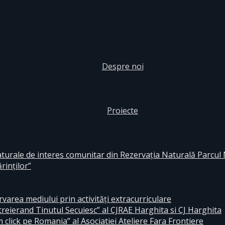
Despre noi
Proiecte
aturale de interes comunitar din Rezervaţia Naturală Parcul
rinţilor”
area mediului prin activităţi extracurriculare
reierand Tinutul Secuiesc” al CJRAE Harghita si CJ Harghita
lick pe Romania” al Asociatiei Ateliere Fara Frontiere