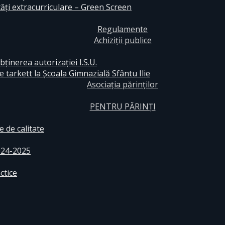
ăți extracurriculare – Green Screen
Regulamente
Achiziții publice
bținerea autorizației I.S.U.
e tarkett la Școala Gimnazială Sfântu Ilie
Asociația părinților
PENTRU PĂRINȚI
 de calitate
024-2025
ctice