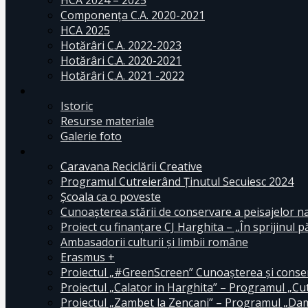
HCA 2024 – 2025
Componența C.A. 2020-2021
HCA 2025
Hotărâri C.A. 2022-2023
Hotărâri C.A. 2020-2021
Hotărâri C.A. 2021 -2022
Istoric
Resurse materiale
Galerie foto
Caravana Reciclării Creative
Programul Cutreierând Ținutul Secuiesc 2024
Școala ca o poveste
Cunoaşterea stării de conservare a peisajelor n
Proiect cu finanţare CJ Harghita – „În sprijinul pă
Ambasadorii culturii și limbii române
Erasmus +
Proiectul „#GreenScreen” Cunoașterea şi conserv
Proiectul „Calator in Harghita” – Programul „Cut
Proiectul „Zambet la Zencani” – Programul „Dam c