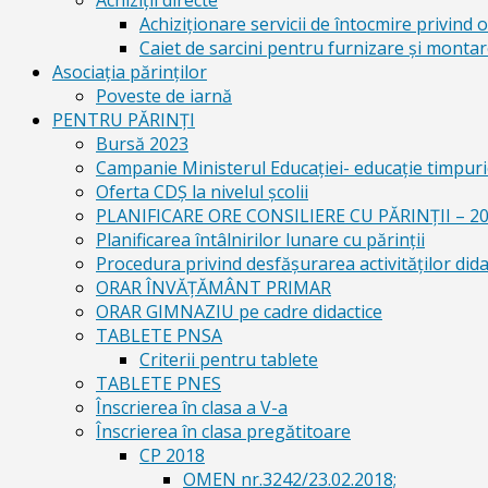
Achiziții directe
Achiziționare servicii de întocmire privind o
Caiet de sarcini pentru furnizare și montar
Asociația părinților
Poveste de iarnă
PENTRU PĂRINȚI
Bursă 2023
Campanie Ministerul Educației- educație timpurie
Oferta CDŞ la nivelul şcolii
PLANIFICARE ORE CONSILIERE CU PĂRINȚII – 2
Planificarea întâlnirilor lunare cu părinții
Procedura privind desfășurarea activităților dida
ORAR ÎNVĂȚĂMÂNT PRIMAR
ORAR GIMNAZIU pe cadre didactice
TABLETE PNSA
Criterii pentru tablete
TABLETE PNES
Înscrierea în clasa a V-a
Înscrierea în clasa pregătitoare
CP 2018
OMEN nr.3242/23.02.2018;