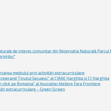
aturale de interes comunitar din Rezervaţia Naturală Parcul
rinţilor”
area mediului prin activităţi extracurriculare
reierand Tinutul Secuiesc” al CJRAE Harghita si CJ Harghita
lick pe Romania” al Asociatiei Ateliere Fara Frontiere
ăți extracurriculare – Green Screen