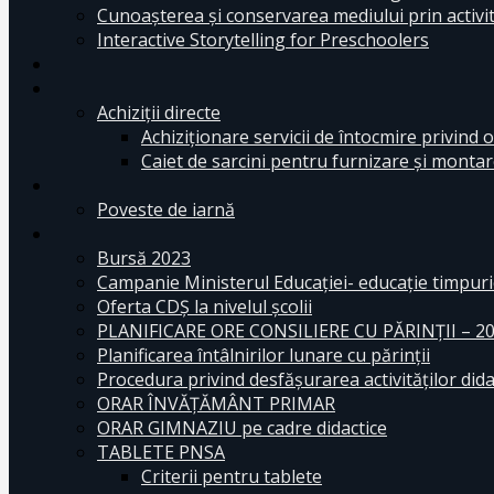
Cunoașterea și conservarea mediului prin activit
Interactive Storytelling for Preschoolers
Achiziții directe
Achiziționare servicii de întocmire privind o
Caiet de sarcini pentru furnizare și montar
Poveste de iarnă
Bursă 2023
Campanie Ministerul Educației- educație timpurie
Oferta CDŞ la nivelul şcolii
PLANIFICARE ORE CONSILIERE CU PĂRINȚII – 2
Planificarea întâlnirilor lunare cu părinții
Procedura privind desfășurarea activităților dida
ORAR ÎNVĂȚĂMÂNT PRIMAR
ORAR GIMNAZIU pe cadre didactice
TABLETE PNSA
Criterii pentru tablete