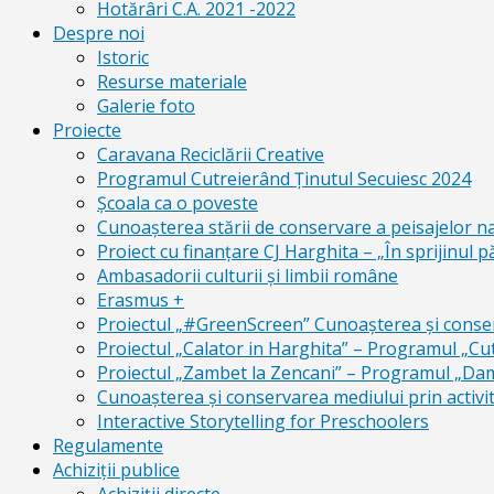
Hotărâri C.A. 2021 -2022
Despre noi
Istoric
Resurse materiale
Galerie foto
Proiecte
Caravana Reciclării Creative
Programul Cutreierând Ținutul Secuiesc 2024
Școala ca o poveste
Cunoaşterea stării de conservare a peisajelor n
Proiect cu finanţare CJ Harghita – „În sprijinul pă
Ambasadorii culturii și limbii române
Erasmus +
Proiectul „#GreenScreen” Cunoașterea şi conserv
Proiectul „Calator in Harghita” – Programul „Cut
Proiectul „Zambet la Zencani” – Programul „Dam c
Cunoașterea și conservarea mediului prin activit
Interactive Storytelling for Preschoolers
Regulamente
Achiziții publice