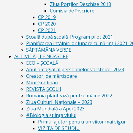
Ziua Porților Deschise 2018
Comisia de înscriere
CP 2019
CP 2020
CP 2021
Școală după școală_Program pilot 2021
Planificarea întâlnirilor lunare cu părinții 2021-
SĂPTĂMÂNA VERDE
ACTIVITĂȚILE NOASTRE
ECO – ŞCOALĂ
Anul omagial al persoanelor vârstnice -2023
Creatori de mărțișoare
Micii Grădinari
REVISTA ŞCOLII
România plantează pentru mâine 2022
Ziua Culturii Naționale – 2023
Ziua Mondială a Apei 2023
#Biologia știința viului
Primul ajutor pentru un viitor mai sigur
VIZITA DE STUDIU