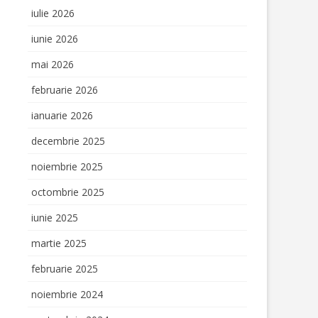
ET LA
iulie 2026
RAMUL „DAM
iunie 2026
” AL
RE FARA
mai 2026
februarie 2026
ianuarie 2026
IULUI PRIN
decembrie 2025
E – GREEN
noiembrie 2025
octombrie 2025
RYTELLING
iunie 2025
S
martie 2025
februarie 2025
noiembrie 2024