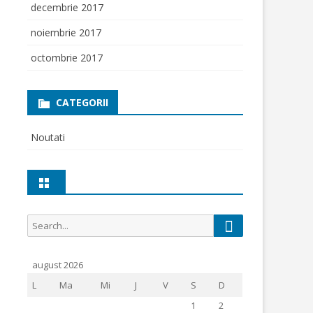
decembrie 2017
noiembrie 2017
octombrie 2017
CATEGORII
Noutati
Search
Search
for:
august 2026
L
Ma
Mi
J
V
S
D
1
2