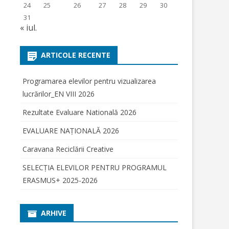
24
25
26
27
28
29
30
PRIJINUL
31
« iul.
URII ȘI
ARTICOLE RECENTE
UN
Programarea elevilor pentru vizualizarea
lucrărilor_EN VIII 2026
ENSCREEN”
Rezultate Evaluare Natională 2026
I
IULUI PRIN
EVALUARE NAŢIONALĂ 2026
RE
Caravana Reciclării Creative
2.2018;
OR IN
SELECŢIA ELEVILOR PENTRU PROGRAMUL
OGRAMUL
ERASMUS+ 2025-2026
SCHISE 2018
NUTUL
AE HARGHITA
IERE
ARHIVE