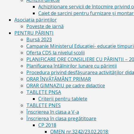
Achiziții directe
Achiziționare servicii de întocmire privind o
Caiet de sarcini pentru furnizare și montar
Asociația părinților
Poveste de iarnă
PENTRU PĂRINȚI
Bursă 2023
Campanie Ministerul Educației- educație timpurie
Oferta CDŞ la nivelul şcolii
PLANIFICARE ORE CONSILIERE CU PĂRINȚII – 2
Planificarea întâlnirilor lunare cu părinții
Procedura privind desfășurarea activităților dida
ORAR ÎNVĂȚĂMÂNT PRIMAR
ORAR GIMNAZIU pe cadre didactice
TABLETE PNSA
Criterii pentru tablete
TABLETE PNES
Înscrierea în clasa a V-a
Înscrierea în clasa pregătitoare
CP 2018
OMEN nr.3242/23.02.2018;