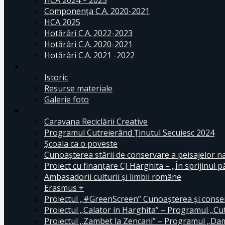
HCA 2024 – 2025
Componența C.A. 2020-2021
HCA 2025
Hotărâri C.A. 2022-2023
Hotărâri C.A. 2020-2021
Hotărâri C.A. 2021 -2022
Istoric
Resurse materiale
Galerie foto
Caravana Reciclării Creative
Programul Cutreierând Ținutul Secuiesc 2024
Școala ca o poveste
Cunoaşterea stării de conservare a peisajelor n
Proiect cu finanţare CJ Harghita – „În sprijinul pă
Ambasadorii culturii și limbii române
Erasmus +
Proiectul „#GreenScreen” Cunoașterea şi conserv
Proiectul „Calator in Harghita” – Programul „Cut
Proiectul „Zambet la Zencani” – Programul „Dam c