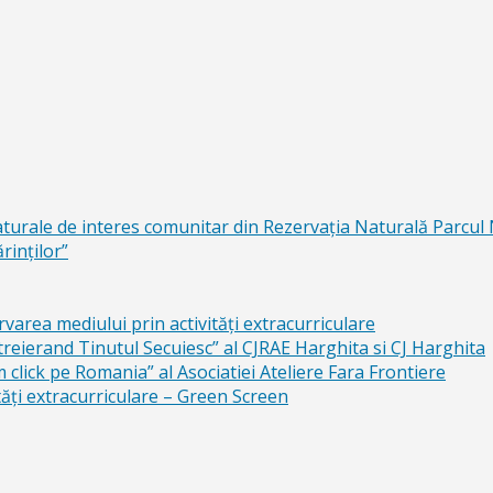
aturale de interes comunitar din Rezervaţia Naturală Parcul
rinţilor”
area mediului prin activităţi extracurriculare
reierand Tinutul Secuiesc” al CJRAE Harghita si CJ Harghita
lick pe Romania” al Asociatiei Ateliere Fara Frontiere
ăți extracurriculare – Green Screen