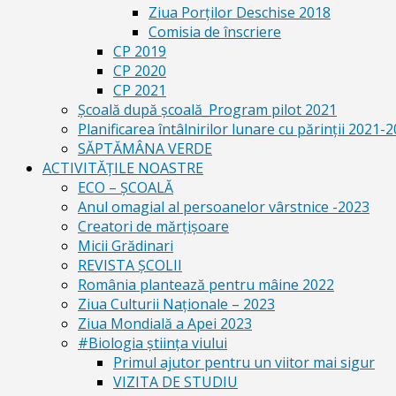
Ziua Porților Deschise 2018
Comisia de înscriere
CP 2019
CP 2020
CP 2021
Școală după școală_Program pilot 2021
Planificarea întâlnirilor lunare cu părinții 2021-
SĂPTĂMÂNA VERDE
ACTIVITĂȚILE NOASTRE
ECO – ŞCOALĂ
Anul omagial al persoanelor vârstnice -2023
Creatori de mărțișoare
Micii Grădinari
REVISTA ŞCOLII
România plantează pentru mâine 2022
Ziua Culturii Naționale – 2023
Ziua Mondială a Apei 2023
#Biologia știința viului
Primul ajutor pentru un viitor mai sigur
VIZITA DE STUDIU