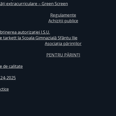
ăți extracurriculare – Green Screen
Regulamente
Achiziții publice
bținerea autorizației I.S.U.
e tarkett la Școala Gimnazială Sfântu Ilie
Asociația părinților
PENTRU PĂRINȚI
 de calitate
024-2025
ctice