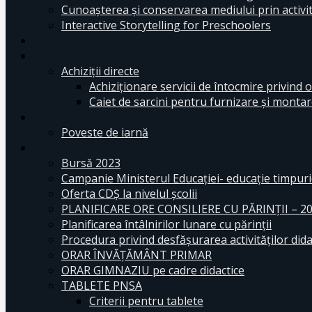
Cunoașterea și conservarea mediului prin activit
Interactive Storytelling for Preschoolers
Achiziții directe
Achiziționare servicii de întocmire privind o
Caiet de sarcini pentru furnizare și montar
Poveste de iarnă
Bursă 2023
Campanie Ministerul Educației- educație timpurie
Oferta CDŞ la nivelul şcolii
PLANIFICARE ORE CONSILIERE CU PĂRINȚII – 2
Planificarea întâlnirilor lunare cu părinții
Procedura privind desfășurarea activităților dida
ORAR ÎNVĂȚĂMÂNT PRIMAR
ORAR GIMNAZIU pe cadre didactice
TABLETE PNSA
Criterii pentru tablete