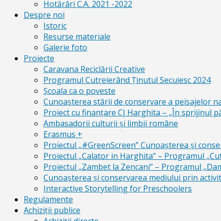
Hotărâri C.A. 2021 -2022
Despre noi
Istoric
Resurse materiale
Galerie foto
Proiecte
Caravana Reciclării Creative
Programul Cutreierând Ținutul Secuiesc 2024
Școala ca o poveste
Cunoaşterea stării de conservare a peisajelor n
Proiect cu finanţare CJ Harghita – „În sprijinul pă
Ambasadorii culturii și limbii române
Erasmus +
Proiectul „#GreenScreen” Cunoașterea şi conserv
Proiectul „Calator in Harghita” – Programul „Cut
Proiectul „Zambet la Zencani” – Programul „Dam c
Cunoașterea și conservarea mediului prin activit
Interactive Storytelling for Preschoolers
Regulamente
Achiziții publice