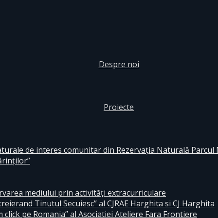
Despre noi
Proiecte
aturale de interes comunitar din Rezervaţia Naturală Parcul
rinţilor”
area mediului prin activităţi extracurriculare
reierand Tinutul Secuiesc” al CJRAE Harghita si CJ Harghita
lick pe Romania” al Asociatiei Ateliere Fara Frontiere