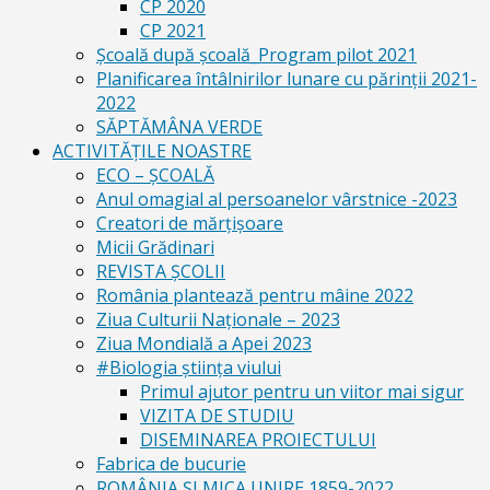
CP 2020
CP 2021
Școală după școală_Program pilot 2021
Planificarea întâlnirilor lunare cu părinții 2021-
2022
SĂPTĂMÂNA VERDE
ACTIVITĂȚILE NOASTRE
ECO – ŞCOALĂ
Anul omagial al persoanelor vârstnice -2023
Creatori de mărțișoare
Micii Grădinari
REVISTA ŞCOLII
România plantează pentru mâine 2022
Ziua Culturii Naționale – 2023
Ziua Mondială a Apei 2023
#Biologia știința viului
Primul ajutor pentru un viitor mai sigur
VIZITA DE STUDIU
DISEMINAREA PROIECTULUI
Fabrica de bucurie
ROMÂNIA ŞI MICA UNIRE 1859-2022