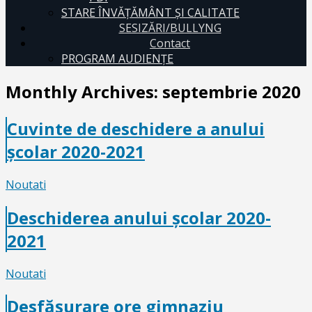
STARE ÎNVĂȚĂMÂNT ȘI CALITATE
SESIZĂRI/BULLYNG
Contact
PROGRAM AUDIENŢE
Monthly Archives:
septembrie 2020
Cuvinte de deschidere a anului
școlar 2020-2021
Noutati
Deschiderea anului școlar 2020-
2021
Noutati
Desfășurare ore gimnaziu