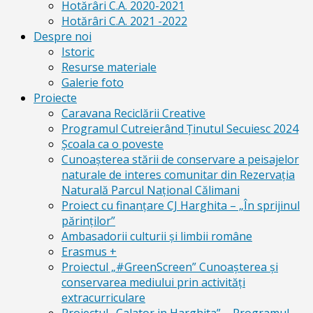
Hotărâri C.A. 2020-2021
Hotărâri C.A. 2021 -2022
Despre noi
Istoric
Resurse materiale
Galerie foto
Proiecte
Caravana Reciclării Creative
Programul Cutreierând Ținutul Secuiesc 2024
Școala ca o poveste
Cunoaşterea stării de conservare a peisajelor
naturale de interes comunitar din Rezervaţia
Naturală Parcul Naţional Călimani
Proiect cu finanţare CJ Harghita – „În sprijinul
părinţilor”
Ambasadorii culturii și limbii române
Erasmus +
Proiectul „#GreenScreen” Cunoașterea şi
conservarea mediului prin activităţi
extracurriculare