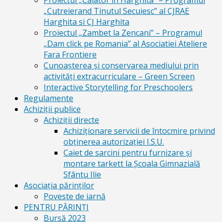
Proiectul „Calator in Harghita” – Programul
„Cutreierand Tinutul Secuiesc” al CJRAE
Harghita si CJ Harghita
Proiectul „Zambet la Zencani” – Programul
„Dam click pe Romania” al Asociatiei Ateliere
Fara Frontiere
Cunoașterea și conservarea mediului prin
activități extracurriculare – Green Screen
Interactive Storytelling for Preschoolers
Regulamente
Achiziții publice
Achiziții directe
Achiziționare servicii de întocmire privind
obținerea autorizației I.S.U.
Caiet de sarcini pentru furnizare și
montare tarkett la Școala Gimnazială
Sfântu Ilie
Asociația părinților
Poveste de iarnă
PENTRU PĂRINȚI
Bursă 2023