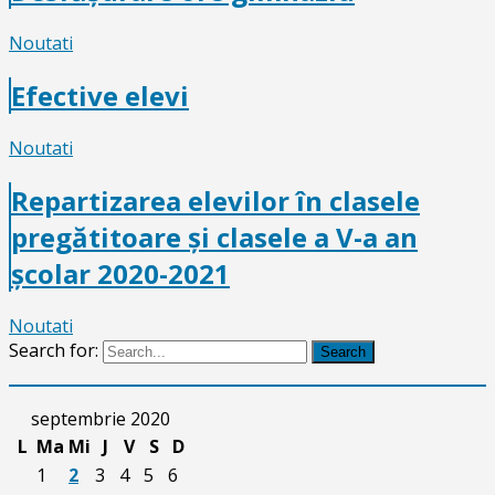
Noutati
Efective elevi
Noutati
Repartizarea elevilor în clasele
pregătitoare și clasele a V-a an
școlar 2020-2021
Noutati
Search for:
Search
septembrie 2020
L
Ma
Mi
J
V
S
D
1
2
3
4
5
6