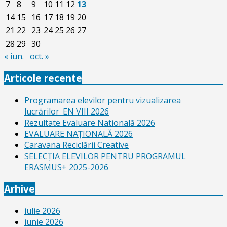
7
8
9
10
11
12
13
14
15
16
17
18
19
20
21
22
23
24
25
26
27
28
29
30
« iun.
oct. »
Articole recente
Programarea elevilor pentru vizualizarea
lucrărilor_EN VIII 2026
Rezultate Evaluare Natională 2026
EVALUARE NAŢIONALĂ 2026
Caravana Reciclării Creative
SELECŢIA ELEVILOR PENTRU PROGRAMUL
ERASMUS+ 2025-2026
Arhive
iulie 2026
iunie 2026