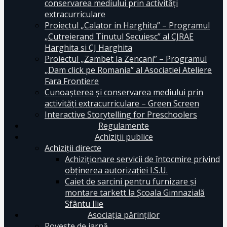
conservarea mediului prin activităţi
extracurriculare
Proiectul „Calator in Harghita” – Programul
„Cutreierand Tinutul Secuiesc” al CJRAE
Harghita si CJ Harghita
Proiectul „Zambet la Zencani” – Programul
„Dam click pe Romania” al Asociatiei Ateliere
Fara Frontiere
Cunoașterea și conservarea mediului prin
activități extracurriculare – Green Screen
Interactive Storytelling for Preschoolers
Regulamente
Achiziții publice
Achiziții directe
Achiziționare servicii de întocmire privind
obținerea autorizației I.S.U.
Caiet de sarcini pentru furnizare și
montare tarkett la Școala Gimnazială
Sfântu Ilie
Asociația părinților
Poveste de iarnă