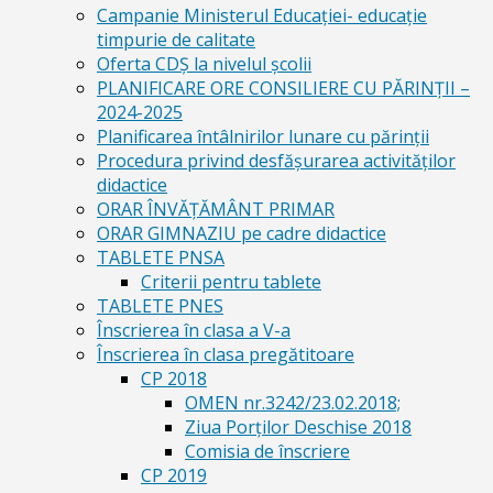
Campanie Ministerul Educației- educație
timpurie de calitate
Oferta CDŞ la nivelul şcolii
PLANIFICARE ORE CONSILIERE CU PĂRINȚII –
2024-2025
Planificarea întâlnirilor lunare cu părinții
Procedura privind desfășurarea activităților
didactice
ORAR ÎNVĂȚĂMÂNT PRIMAR
ORAR GIMNAZIU pe cadre didactice
TABLETE PNSA
Criterii pentru tablete
TABLETE PNES
Înscrierea în clasa a V-a
Înscrierea în clasa pregătitoare
CP 2018
OMEN nr.3242/23.02.2018;
Ziua Porților Deschise 2018
Comisia de înscriere
CP 2019