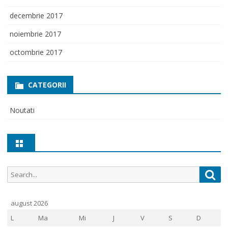
decembrie 2017
noiembrie 2017
octombrie 2017
CATEGORII
Noutati
Search
Sea
for:
august 2026
L
Ma
Mi
J
V
S
D