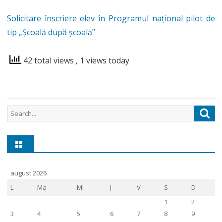
Solicitare înscriere elev în Programul național pilot de
tip „Școală după școală”
42 total views
, 1 views today
Search
Sea
for:
august 2026
L
Ma
Mi
J
V
S
D
1
2
3
4
5
6
7
8
9