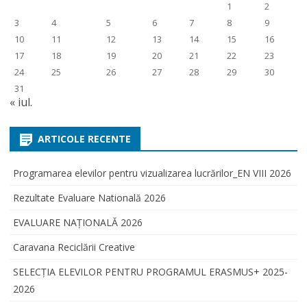
1
2
3
4
5
6
7
8
9
10
11
12
13
14
15
16
17
18
19
20
21
22
23
24
25
26
27
28
29
30
31
« iul.
ARTICOLE RECENTE
Programarea elevilor pentru vizualizarea lucrărilor_EN VIII 2026
Rezultate Evaluare Natională 2026
EVALUARE NAŢIONALĂ 2026
Caravana Reciclării Creative
SELECŢIA ELEVILOR PENTRU PROGRAMUL ERASMUS+ 2025-
2026