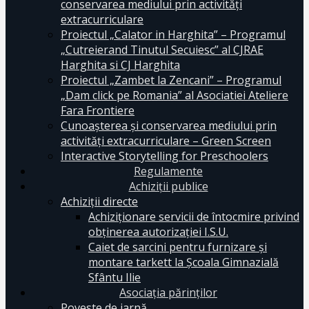
conservarea mediului prin activităţi
extracurriculare
Proiectul „Calator in Harghita” – Programul
„Cutreierand Tinutul Secuiesc” al CJRAE
Harghita si CJ Harghita
Proiectul „Zambet la Zencani” – Programul
„Dam click pe Romania” al Asociatiei Ateliere
Fara Frontiere
Cunoașterea și conservarea mediului prin
activități extracurriculare – Green Screen
Interactive Storytelling for Preschoolers
Regulamente
Achiziții publice
Achiziții directe
Achiziționare servicii de întocmire privind
obținerea autorizației I.S.U.
Caiet de sarcini pentru furnizare și
montare tarkett la Școala Gimnazială
Sfântu Ilie
Asociația părinților
Poveste de iarnă