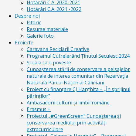
Hotărâri C.A. 2020-2021
Hotărâri C.A. 2021 -2022
Despre noi
Istoric
Resurse materiale
Galerie foto
Proiecte
Caravana Reciclării Creative
Programul Cutreierând Ținutul Secuiesc 2024
Școala ca o poveste
Cunoaşterea stării de conservare a peisajelor
naturale de interes comunitar din Rezervaţia
Naturală Parcul Naţional Călimani
Proiect cu finanţare CJ Harghita – „În sprijinul
părinţilor”
Ambasadorii culturii și limbii române
Erasmus +
Proiectul „#GreenScreen” Cunoașterea şi
conservarea mediului prin activităţi
extracurriculare