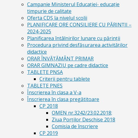
Campanie Ministerul Educației- educație
timpurie de calitate
Oferta CDŞ la nivelul şcolii
PLANIFICARE ORE CONSILIERE CU PĂRINȚII –
2024-2025
Planificarea întâlnirilor lunare cu părinții
Procedura privind desfășurarea activităților
didactice
ORAR ÎNVĂȚĂMÂNT PRIMAR
ORAR GIMNAZIU pe cadre didactice
TABLETE PNSA
Criterii pentru tablete
TABLETE PNES
Înscrierea în clasa a V-a
Înscrierea în clasa pregătitoare
CP 2018
OMEN nr.3242/23.02.2018;
Ziua Porților Deschise 2018
Comisia de înscriere
CP 2019