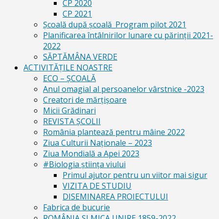
CP 2020
CP 2021
Școală după școală_Program pilot 2021
Planificarea întâlnirilor lunare cu părinții 2021-
2022
SĂPTĂMÂNA VERDE
ACTIVITĂȚILE NOASTRE
ECO – ŞCOALĂ
Anul omagial al persoanelor vârstnice -2023
Creatori de mărțișoare
Micii Grădinari
REVISTA ŞCOLII
România plantează pentru mâine 2022
Ziua Culturii Naționale – 2023
Ziua Mondială a Apei 2023
#Biologia știința viului
Primul ajutor pentru un viitor mai sigur
VIZITA DE STUDIU
DISEMINAREA PROIECTULUI
Fabrica de bucurie
ROMÂNIA ŞI MICA UNIRE 1859-2022