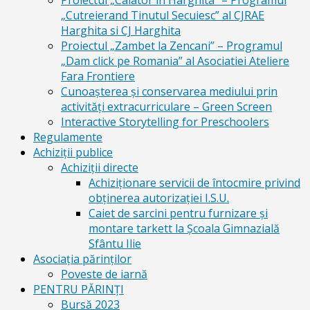
Proiectul „Calator in Harghita” – Programul
„Cutreierand Tinutul Secuiesc” al CJRAE
Harghita si CJ Harghita
Proiectul „Zambet la Zencani” – Programul
„Dam click pe Romania” al Asociatiei Ateliere
Fara Frontiere
Cunoașterea și conservarea mediului prin
activități extracurriculare – Green Screen
Interactive Storytelling for Preschoolers
Regulamente
Achiziții publice
Achiziții directe
Achiziționare servicii de întocmire privind
obținerea autorizației I.S.U.
Caiet de sarcini pentru furnizare și
montare tarkett la Școala Gimnazială
Sfântu Ilie
Asociația părinților
Poveste de iarnă
PENTRU PĂRINȚI
Bursă 2023