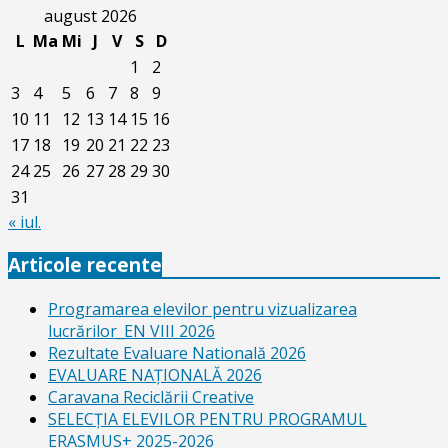
august 2026
L
Ma
Mi
J
V
S
D
1
2
3
4
5
6
7
8
9
10
11
12
13
14
15
16
17
18
19
20
21
22
23
24
25
26
27
28
29
30
31
« iul.
Articole recente
Programarea elevilor pentru vizualizarea
lucrărilor_EN VIII 2026
Rezultate Evaluare Natională 2026
EVALUARE NAŢIONALĂ 2026
Caravana Reciclării Creative
SELECŢIA ELEVILOR PENTRU PROGRAMUL
ERASMUS+ 2025-2026