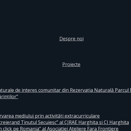
Despre noi
Proiecte
aturale de interes comunitar din Rezervaţia Naturală Parcul
rinţilor”
area mediului prin activităţi extracurriculare
reierand Tinutul Secuiesc” al CJRAE Harghita si CJ Harghita
lick pe Romania” al Asociatiei Ateliere Fara Frontiere