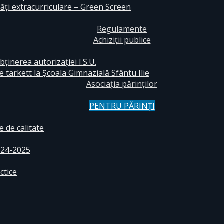
ăți extracurriculare – Green Screen
Regulamente
Achiziții publice
bținerea autorizației I.S.U.
e tarkett la Școala Gimnazială Sfântu Ilie
Asociația părinților
PENTRU PĂRINȚI
 de calitate
024-2025
ctice