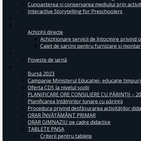
Cunoașterea și conservarea mediului prin activit
Interactive Storytelling for Preschoolers
Achiziții directe
Achiziționare servicii de întocmire privind o
Caiet de sarcini pentru furnizare și montar
Poveste de iarnă
Bursă 2023
Campanie Ministerul Educației- educație timpurie
Oferta CDŞ la nivelul şcolii
PLANIFICARE ORE CONSILIERE CU PĂRINȚII – 2
Planificarea întâlnirilor lunare cu părinții
Procedura privind desfășurarea activităților dida
ORAR ÎNVĂȚĂMÂNT PRIMAR
ORAR GIMNAZIU pe cadre didactice
TABLETE PNSA
Criterii pentru tablete