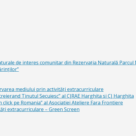
aturale de interes comunitar din Rezervaţia Naturală Parcul
rinţilor”
area mediului prin activităţi extracurriculare
reierand Tinutul Secuiesc” al CJRAE Harghita si CJ Harghita
lick pe Romania” al Asociatiei Ateliere Fara Frontiere
ăți extracurriculare – Green Screen