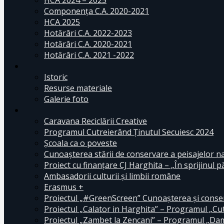
HCA 2024 – 2025
Componența C.A. 2020-2021
HCA 2025
Hotărâri C.A. 2022-2023
Hotărâri C.A. 2020-2021
Hotărâri C.A. 2021 -2022
Istoric
Resurse materiale
Galerie foto
Caravana Reciclării Creative
Programul Cutreierând Ținutul Secuiesc 2024
Școala ca o poveste
Cunoaşterea stării de conservare a peisajelor n
Proiect cu finanţare CJ Harghita – „În sprijinul pă
Ambasadorii culturii și limbii române
Erasmus +
Proiectul „#GreenScreen” Cunoașterea şi conserv
Proiectul „Calator in Harghita” – Programul „Cut
Proiectul „Zambet la Zencani” – Programul „Dam c