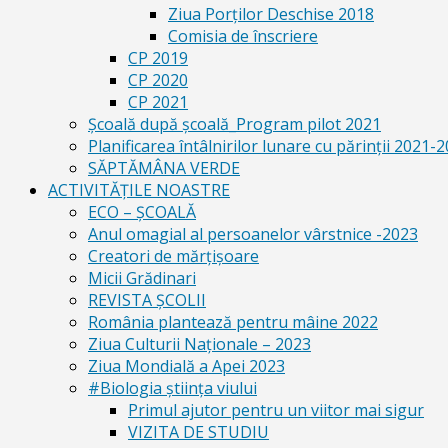
Ziua Porților Deschise 2018
Comisia de înscriere
CP 2019
CP 2020
CP 2021
Școală după școală_Program pilot 2021
Planificarea întâlnirilor lunare cu părinții 2021-
SĂPTĂMÂNA VERDE
ACTIVITĂȚILE NOASTRE
ECO – ŞCOALĂ
Anul omagial al persoanelor vârstnice -2023
Creatori de mărțișoare
Micii Grădinari
REVISTA ŞCOLII
România plantează pentru mâine 2022
Ziua Culturii Naționale – 2023
Ziua Mondială a Apei 2023
#Biologia știința viului
Primul ajutor pentru un viitor mai sigur
VIZITA DE STUDIU