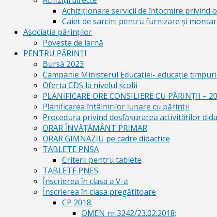
Achiziții directe
Achiziționare servicii de întocmire privind o
Caiet de sarcini pentru furnizare și montar
Asociația părinților
Poveste de iarnă
PENTRU PĂRINȚI
Bursă 2023
Campanie Ministerul Educației- educație timpurie
Oferta CDŞ la nivelul şcolii
PLANIFICARE ORE CONSILIERE CU PĂRINȚII – 2
Planificarea întâlnirilor lunare cu părinții
Procedura privind desfășurarea activităților dida
ORAR ÎNVĂȚĂMÂNT PRIMAR
ORAR GIMNAZIU pe cadre didactice
TABLETE PNSA
Criterii pentru tablete
TABLETE PNES
Înscrierea în clasa a V-a
Înscrierea în clasa pregătitoare
CP 2018
OMEN nr.3242/23.02.2018;