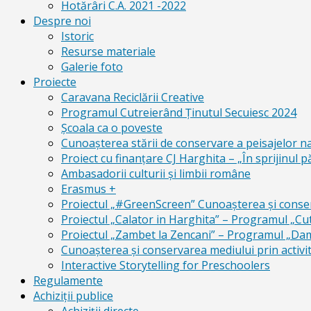
Hotărâri C.A. 2021 -2022
Despre noi
Istoric
Resurse materiale
Galerie foto
Proiecte
Caravana Reciclării Creative
Programul Cutreierând Ținutul Secuiesc 2024
Școala ca o poveste
Cunoaşterea stării de conservare a peisajelor n
Proiect cu finanţare CJ Harghita – „În sprijinul pă
Ambasadorii culturii și limbii române
Erasmus +
Proiectul „#GreenScreen” Cunoașterea şi conserv
Proiectul „Calator in Harghita” – Programul „Cut
Proiectul „Zambet la Zencani” – Programul „Dam c
Cunoașterea și conservarea mediului prin activit
Interactive Storytelling for Preschoolers
Regulamente
Achiziții publice