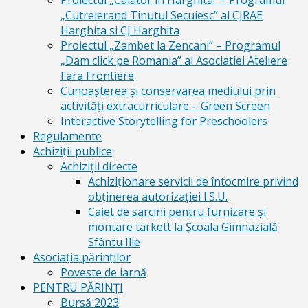
Proiectul „Calator in Harghita” – Programul
„Cutreierand Tinutul Secuiesc” al CJRAE
Harghita si CJ Harghita
Proiectul „Zambet la Zencani” – Programul
„Dam click pe Romania” al Asociatiei Ateliere
Fara Frontiere
Cunoașterea și conservarea mediului prin
activități extracurriculare – Green Screen
Interactive Storytelling for Preschoolers
Regulamente
Achiziții publice
Achiziții directe
Achiziționare servicii de întocmire privind
obținerea autorizației I.S.U.
Caiet de sarcini pentru furnizare și
montare tarkett la Școala Gimnazială
Sfântu Ilie
Asociația părinților
Poveste de iarnă
PENTRU PĂRINȚI
Bursă 2023