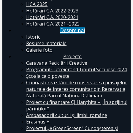
HCA 2025
Hotărâri C.A. 2022-2023
Hotărâri C.A. 2020-2021
Hotărâri C.A. 2021 -2022
Despre noi
Istoric
Resurse materiale
Galerie foto
Proiecte
Caravana Reciclării Creative
Programul Cutreierând Ținutul Secuiesc 2024
Școala ca o poveste
Cunoaşterea stării de conservare a peisajelor
naturale de interes comunitar din Rezervaţia
Naturală Parcul Naţional Călimani
Proiect cu finanţare CJ Harghita – „În sprijinul
părinţilor”
Ambasadorii culturii și limbii române
Erasmus +
Proiectul „#GreenScreen” Cunoașterea şi