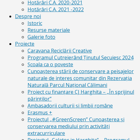
Hotărâri C.A. 2020-2021
Hotărâri C.A. 2021 -2022
Despre noi
Istoric
Resurse materiale
Galerie foto
Proiecte
Caravana Reciclării Creative
Programul Cutreierând Ținutul Secuiesc 2024
Școala ca o poveste
Cunoaşterea stării de conservare a peisajelor
naturale de interes comunitar din Rezervaţia
Naturală Parcul Naţional Călimani
Proiect cu finanţare CJ Harghita – „În sprijinul
părinţilor”
Ambasadorii culturii și limbii române
Erasmus +
Proiectul „#GreenScreen” Cunoașterea şi
conservarea mediului prin activităţi
extracurriculare