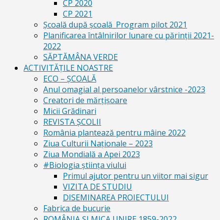
CP 2020
CP 2021
Școală după școală_Program pilot 2021
Planificarea întâlnirilor lunare cu părinții 2021-
2022
SĂPTĂMÂNA VERDE
ACTIVITĂȚILE NOASTRE
ECO – ŞCOALĂ
Anul omagial al persoanelor vârstnice -2023
Creatori de mărțișoare
Micii Grădinari
REVISTA ŞCOLII
România plantează pentru mâine 2022
Ziua Culturii Naționale – 2023
Ziua Mondială a Apei 2023
#Biologia știința viului
Primul ajutor pentru un viitor mai sigur
VIZITA DE STUDIU
DISEMINAREA PROIECTULUI
Fabrica de bucurie
ROMÂNIA ŞI MICA UNIRE 1859-2022