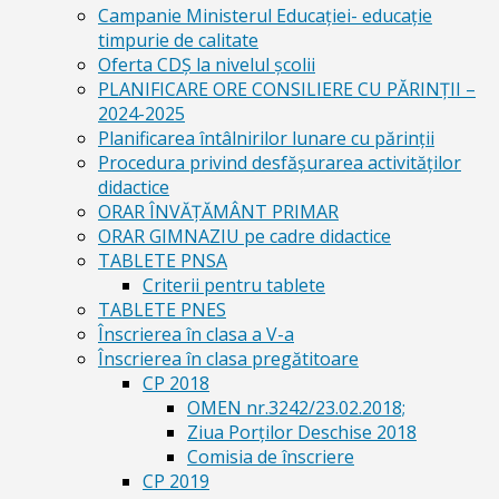
Campanie Ministerul Educației- educație
timpurie de calitate
Oferta CDŞ la nivelul şcolii
PLANIFICARE ORE CONSILIERE CU PĂRINȚII –
2024-2025
Planificarea întâlnirilor lunare cu părinții
Procedura privind desfășurarea activităților
didactice
ORAR ÎNVĂȚĂMÂNT PRIMAR
ORAR GIMNAZIU pe cadre didactice
TABLETE PNSA
Criterii pentru tablete
TABLETE PNES
Înscrierea în clasa a V-a
Înscrierea în clasa pregătitoare
CP 2018
OMEN nr.3242/23.02.2018;
Ziua Porților Deschise 2018
Comisia de înscriere
CP 2019