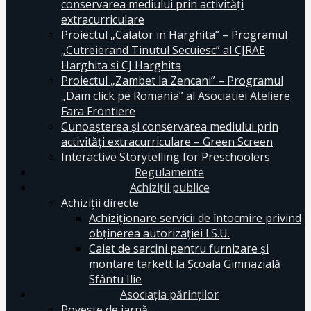
conservarea mediului prin activităţi
extracurriculare
Proiectul „Calator in Harghita” – Programul
„Cutreierand Tinutul Secuiesc” al CJRAE
Harghita si CJ Harghita
Proiectul „Zambet la Zencani” – Programul
„Dam click pe Romania” al Asociatiei Ateliere
Fara Frontiere
Cunoașterea și conservarea mediului prin
activități extracurriculare – Green Screen
Interactive Storytelling for Preschoolers
Regulamente
Achiziții publice
Achiziții directe
Achiziționare servicii de întocmire privind
obținerea autorizației I.S.U.
Caiet de sarcini pentru furnizare și
montare tarkett la Școala Gimnazială
Sfântu Ilie
Asociația părinților
Poveste de iarnă