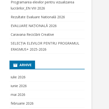
Programarea elevilor pentru vizualizarea
lucrărilor_EN VIII 2026
ENSCREEN”
Rezultate Evaluare Natională 2026
I
IULUI PRIN
EVALUARE NAŢIONALĂ 2026
RE
Caravana Reciclării Creative
2.2018;
OR IN
SELECŢIA ELEVILOR PENTRU PROGRAMUL
OGRAMUL
ERASMUS+ 2025-2026
SCHISE 2018
NUTUL
AE HARGHITA
IERE
ARHIVE
ET LA
iulie 2026
RAMUL „DAM
iunie 2026
” AL
RE FARA
mai 2026
februarie 2026