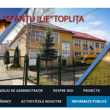
Skip
SILIU DE ADMINISTRAȚIE
DESPRE NOI
PROIECTE
to
content
2018
ĂRINȚI
2024 – 2025
ACTIVITĂȚILE NOASTRE
ISTORIC
INFORMAŢII PUBLICE
CARAVANA RECICLĂ
CREATIVE