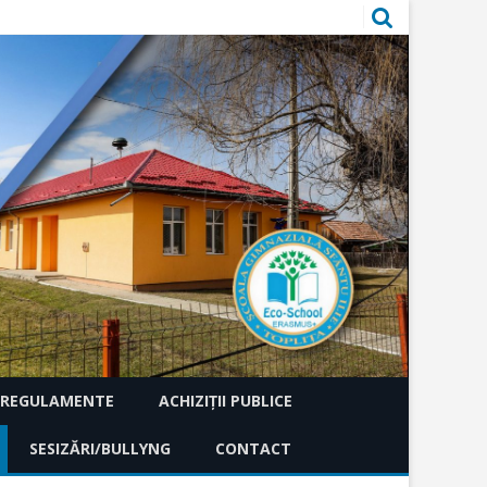
REGULAMENTE
ACHIZIȚII PUBLICE
RII
SESIZĂRI/BULLYNG
ACHIZIȚII DIRECTE
CONTACT
ACHIZIȚIONARE S
ÎNTOCMIRE PRIV