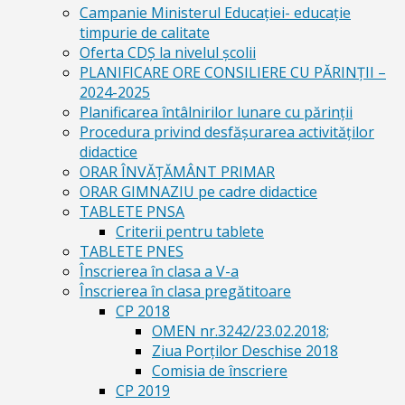
Campanie Ministerul Educației- educație
timpurie de calitate
Oferta CDŞ la nivelul şcolii
PLANIFICARE ORE CONSILIERE CU PĂRINȚII –
2024-2025
Planificarea întâlnirilor lunare cu părinții
Procedura privind desfășurarea activităților
didactice
ORAR ÎNVĂȚĂMÂNT PRIMAR
ORAR GIMNAZIU pe cadre didactice
TABLETE PNSA
Criterii pentru tablete
TABLETE PNES
Înscrierea în clasa a V-a
Înscrierea în clasa pregătitoare
CP 2018
OMEN nr.3242/23.02.2018;
Ziua Porților Deschise 2018
Comisia de înscriere
CP 2019