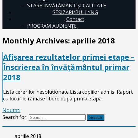
STARE ÎNVĂȚĂMÂNT ȘI CALITATE
SESIZĂRI/BULLYNG
Contact
PROGRAM AUDIENŢE
Monthly Archives:
aprilie 2018
Afișarea rezultatelor primei etape –
Înscrierea în învățământul primar
2018
Lista cererilor nesoluționate Lista copiilor admiși Raport
cu locurile rămase libere după prima etapă
Noutati
Search for:
Search
aprilie 2018