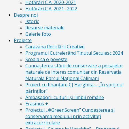
Hotărâri C.A. 2020-2021
Hotărâri C.A. 2021 -2022
Despre noi
Istoric
Resurse materiale
Galerie foto
Proiecte
Caravana Reciclării Creative
Programul Cutreierând Ținutul Secuiesc 2024
Școala ca o poveste
Cunoaşterea stării de conservare a peisajelor
naturale de interes comunitar din Rezervaţia
Naturală Parcul Naţional Călimani
Proiect cu finanţare CJ Harghita – „În sprijinul
părinţilor”
Ambasadorii culturii și limbii române
Erasmus +
Proiectul „#GreenScreen” Cunoașterea şi
conservarea mediului prin activităţi
extracurriculare