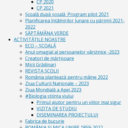
CP 2020
CP 2021
Școală după școală_Program pilot 2021
Planificarea întâlnirilor lunare cu părinții 2021-
2022
SĂPTĂMÂNA VERDE
ACTIVITĂȚILE NOASTRE
ECO – ŞCOALĂ
Anul omagial al persoanelor vârstnice -2023
Creatori de mărțișoare
Micii Grădinari
REVISTA ŞCOLII
România plantează pentru mâine 2022
Ziua Culturii Naționale – 2023
Ziua Mondială a Apei 2023
#Biologia știința viului
Primul ajutor pentru un viitor mai sigur
VIZITA DE STUDIU
DISEMINAREA PROIECTULUI
Fabrica de bucurie
ROMÂNIA ŞI MICA UNIRE 1859-2022