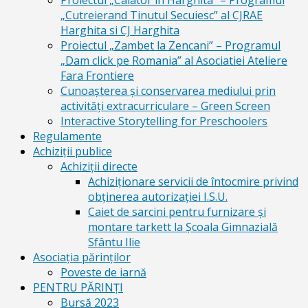
Proiectul „Calator in Harghita” – Programul
„Cutreierand Tinutul Secuiesc” al CJRAE
Harghita si CJ Harghita
Proiectul „Zambet la Zencani” – Programul
„Dam click pe Romania” al Asociatiei Ateliere
Fara Frontiere
Cunoașterea și conservarea mediului prin
activități extracurriculare – Green Screen
Interactive Storytelling for Preschoolers
Regulamente
Achiziții publice
Achiziții directe
Achiziționare servicii de întocmire privind
obținerea autorizației I.S.U.
Caiet de sarcini pentru furnizare și
montare tarkett la Școala Gimnazială
Sfântu Ilie
Asociația părinților
Poveste de iarnă
PENTRU PĂRINȚI
Bursă 2023