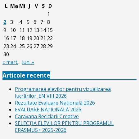
L
Ma
Mi
J
V
S
D
1
2
3
4
5
6
7
8
9
10
11
12
13
14
15
16
17
18
19
20
21
22
23
24
25
26
27
28
29
30
« mart.
iun. »
Articole recente
Programarea elevilor pentru vizualizarea
lucrărilor_EN VIII 2026
Rezultate Evaluare Natională 2026
EVALUARE NAŢIONALĂ 2026
Caravana Reciclării Creative
SELECŢIA ELEVILOR PENTRU PROGRAMUL
ERASMUS+ 2025-2026