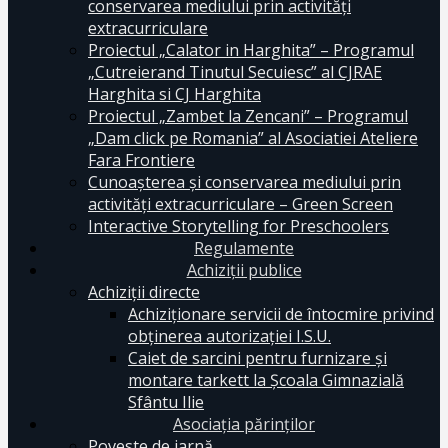
conservarea mediului prin activităţi
extracurriculare
Proiectul „Calator in Harghita” – Programul
„Cutreierand Tinutul Secuiesc” al CJRAE
Harghita si CJ Harghita
Proiectul „Zambet la Zencani” – Programul
„Dam click pe Romania” al Asociatiei Ateliere
Fara Frontiere
Cunoașterea și conservarea mediului prin
activități extracurriculare – Green Screen
Interactive Storytelling for Preschoolers
Regulamente
Achiziții publice
Achiziții directe
Achiziționare servicii de întocmire privind
obținerea autorizației I.S.U.
Caiet de sarcini pentru furnizare și
montare tarkett la Școala Gimnazială
Sfântu Ilie
Asociația părinților
Poveste de iarnă