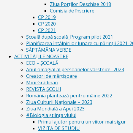
Ziua Porților Deschise 2018
Comisia de înscriere
CP 2019
CP 2020
CP 2021
Școală după școală_Program pilot 2021
Planificarea întâlnirilor lunare cu părinții 2021-
SĂPTĂMÂNA VERDE
ACTIVITĂȚILE NOASTRE
ECO – ŞCOALĂ
Anul omagial al persoanelor vârstnice -2023
Creatori de mărțișoare
Micii Grădinari
REVISTA ŞCOLII
România plantează pentru mâine 2022
Ziua Culturii Naționale – 2023
Ziua Mondială a Apei 2023
#Biologia știința viului
Primul ajutor pentru un viitor mai sigur
VIZITA DE STUDIU