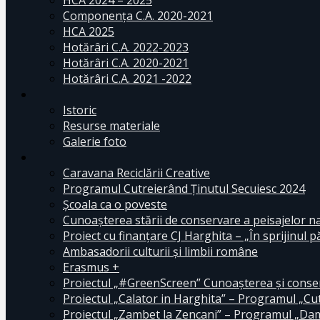
HCA 2024 – 2025
Componența C.A. 2020-2021
HCA 2025
Hotărâri C.A. 2022-2023
Hotărâri C.A. 2020-2021
Hotărâri C.A. 2021 -2022
Istoric
Resurse materiale
Galerie foto
Caravana Reciclării Creative
Programul Cutreierând Ținutul Secuiesc 2024
Școala ca o poveste
Cunoaşterea stării de conservare a peisajelor n
Proiect cu finanţare CJ Harghita – „În sprijinul pă
Ambasadorii culturii și limbii române
Erasmus +
Proiectul „#GreenScreen” Cunoașterea şi conserv
Proiectul „Calator in Harghita” – Programul „Cut
Proiectul „Zambet la Zencani” – Programul „Dam c