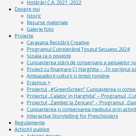
Hotărâri C.A. 2021 -2022
Despre noi
Istoric
Resurse materiale
Galerie foto
Proiecte
Caravana Reciclării Creative
Programul Cutreierând Ținutul Secuiesc 2024
Școala ca o poveste
Cunoaşterea stării de conservare a peisajelor n
Proiect cu finanţare CJ Harghita – „În sprijinul pă
Ambasadorii culturii și limbii române
Erasmus +
Proiectul „#GreenScreen” Cunoașterea şi conserv
Proiectul „Calator in Harghita” – Programul „Cut
Proiectul „Zambet la Zencani” – Programul „Dam c
Cunoașterea și conservarea mediului prin activit
Interactive Storytelling for Preschoolers
Regulamente
Achiziții publice