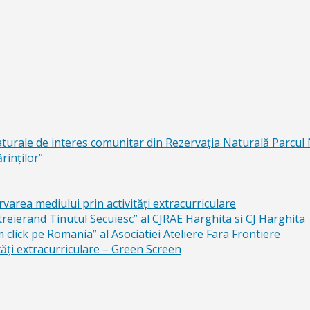
aturale de interes comunitar din Rezervaţia Naturală Parcul
rinţilor”
area mediului prin activităţi extracurriculare
reierand Tinutul Secuiesc” al CJRAE Harghita si CJ Harghita
lick pe Romania” al Asociatiei Ateliere Fara Frontiere
ăți extracurriculare – Green Screen