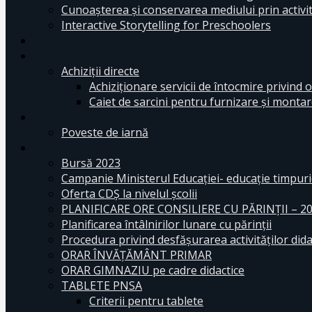
Cunoașterea și conservarea mediului prin activit
Interactive Storytelling for Preschoolers
Achiziții directe
Achiziționare servicii de întocmire privind o
Caiet de sarcini pentru furnizare și montar
Poveste de iarnă
Bursă 2023
Campanie Ministerul Educației- educație timpurie
Oferta CDŞ la nivelul şcolii
PLANIFICARE ORE CONSILIERE CU PĂRINȚII – 2
Planificarea întâlnirilor lunare cu părinții
Procedura privind desfășurarea activităților dida
ORAR ÎNVĂȚĂMÂNT PRIMAR
ORAR GIMNAZIU pe cadre didactice
TABLETE PNSA
Criterii pentru tablete