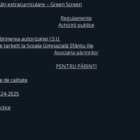
ăți extracurriculare – Green Screen
Regulamente
Achiziții publice
bținerea autorizației I.S.U.
e tarkett la Școala Gimnazială Sfântu Ilie
Asociația părinților
PENTRU PĂRINȚI
 de calitate
024-2025
ctice