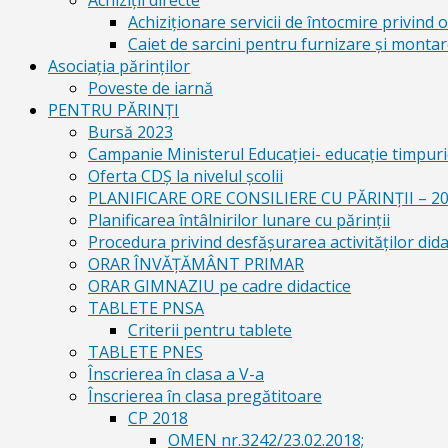
Achiziții directe
Achiziționare servicii de întocmire privind o
Caiet de sarcini pentru furnizare și montar
Asociația părinților
Poveste de iarnă
PENTRU PĂRINȚI
Bursă 2023
Campanie Ministerul Educației- educație timpurie
Oferta CDŞ la nivelul şcolii
PLANIFICARE ORE CONSILIERE CU PĂRINȚII – 2
Planificarea întâlnirilor lunare cu părinții
Procedura privind desfășurarea activităților dida
ORAR ÎNVĂȚĂMÂNT PRIMAR
ORAR GIMNAZIU pe cadre didactice
TABLETE PNSA
Criterii pentru tablete
TABLETE PNES
Înscrierea în clasa a V-a
Înscrierea în clasa pregătitoare
CP 2018
OMEN nr.3242/23.02.2018;