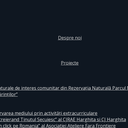
Despre noi
Proiecte
aturale de interes comunitar din Rezervaţia Naturală Parcul
rinţilor”
area mediului prin activităţi extracurriculare
reierand Tinutul Secuiesc” al CJRAE Harghita si CJ Harghita
lick pe Romania” al Asociatiei Ateliere Fara Frontiere