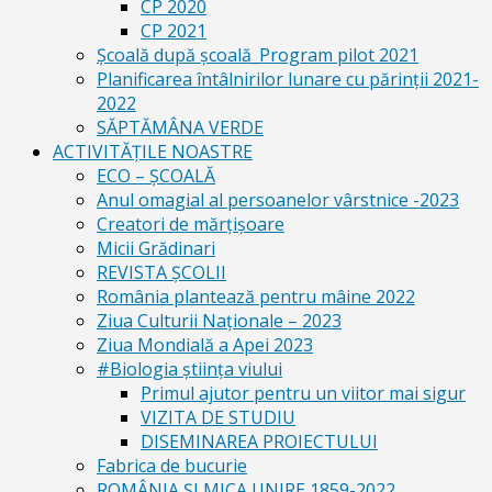
CP 2020
CP 2021
Școală după școală_Program pilot 2021
Planificarea întâlnirilor lunare cu părinții 2021-
2022
SĂPTĂMÂNA VERDE
ACTIVITĂȚILE NOASTRE
ECO – ŞCOALĂ
Anul omagial al persoanelor vârstnice -2023
Creatori de mărțișoare
Micii Grădinari
REVISTA ŞCOLII
România plantează pentru mâine 2022
Ziua Culturii Naționale – 2023
Ziua Mondială a Apei 2023
#Biologia știința viului
Primul ajutor pentru un viitor mai sigur
VIZITA DE STUDIU
DISEMINAREA PROIECTULUI
Fabrica de bucurie
ROMÂNIA ŞI MICA UNIRE 1859-2022