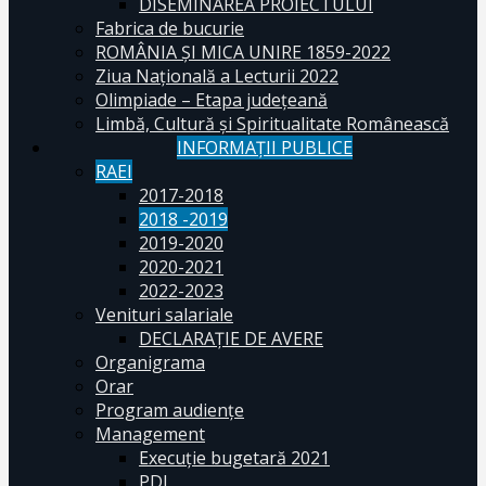
DISEMINAREA PROIECTULUI
Fabrica de bucurie
ROMÂNIA ŞI MICA UNIRE 1859-2022
Ziua Naţională a Lecturii 2022
Olimpiade – Etapa judeţeană
Limbă, Cultură și Spiritualitate Românească
INFORMAŢII PUBLICE
RAEI
2017-2018
2018 -2019
2019-2020
2020-2021
2022-2023
Venituri salariale
DECLARAŢIE DE AVERE
Organigrama
Orar
Program audiențe
Management
Execuţie bugetară 2021
PDI