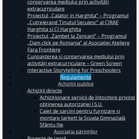
conservarea mediului prin activităţi
extracurriculare
Proiectul „Calator in Harghita” – Programul
„Cutreierand Tinutul Secuiesc” al CJRAE
Harghita si CJ Harghita
Proiectul „Zambet la Zencani” – Programul
„Dam click pe Romania” al Asociatiei Ateliere
Fara Frontiere
Cunoașterea și conservarea mediului prin
activități extracurriculare – Green Screen
Interactive Storytelling for Preschoolers
Regulamente
Achiziții publice
Achiziții directe
Achiziționare servicii de întocmire privind
obținerea autorizației I.S.U.
Caiet de sarcini pentru furnizare și
montare tarkett la Școala Gimnazială
Sfântu Ilie
Asociația părinților
Poveste de iarnă