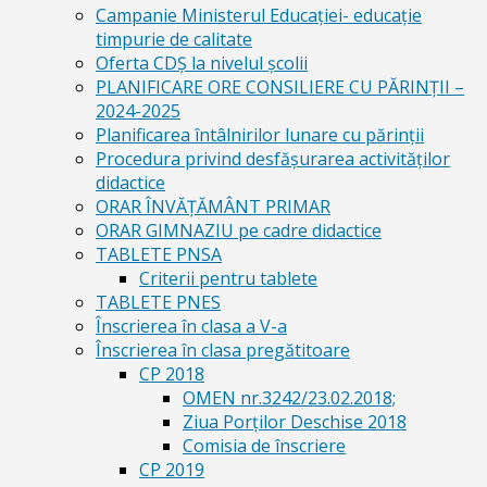
Campanie Ministerul Educației- educație
timpurie de calitate
Oferta CDŞ la nivelul şcolii
PLANIFICARE ORE CONSILIERE CU PĂRINȚII –
2024-2025
Planificarea întâlnirilor lunare cu părinții
Procedura privind desfășurarea activităților
didactice
ORAR ÎNVĂȚĂMÂNT PRIMAR
ORAR GIMNAZIU pe cadre didactice
TABLETE PNSA
Criterii pentru tablete
TABLETE PNES
Înscrierea în clasa a V-a
Înscrierea în clasa pregătitoare
CP 2018
OMEN nr.3242/23.02.2018;
Ziua Porților Deschise 2018
Comisia de înscriere
CP 2019