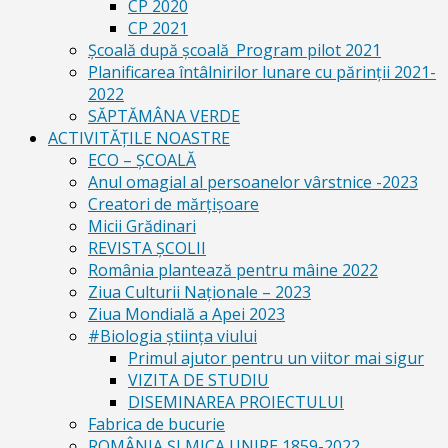
CP 2020
CP 2021
Școală după școală_Program pilot 2021
Planificarea întâlnirilor lunare cu părinții 2021-
2022
SĂPTĂMÂNA VERDE
ACTIVITĂȚILE NOASTRE
ECO – ŞCOALĂ
Anul omagial al persoanelor vârstnice -2023
Creatori de mărțișoare
Micii Grădinari
REVISTA ŞCOLII
România plantează pentru mâine 2022
Ziua Culturii Naționale – 2023
Ziua Mondială a Apei 2023
#Biologia știința viului
Primul ajutor pentru un viitor mai sigur
VIZITA DE STUDIU
DISEMINAREA PROIECTULUI
Fabrica de bucurie
ROMÂNIA ŞI MICA UNIRE 1859-2022