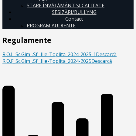
STARE ÎNVĂȚĂMÂNT ȘI CALITATE
SESIZĂRI/BULLYNG
Contact
PROGRAM AUDIENŢE
Regulamente
R.O.I._Sc.Gim_.Sf_.Ilie-Toplita_2024-2025-1
Descarcă
R.O.F_Sc.Gim_.Sf_.Ilie-Toplita_2024-2025
Descarcă