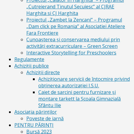
Proiectul „Calator in Harghita” – Programul
„Cutreierand Tinutul Secuiesc” al CJRAE
Harghita si CJ Harghita
Proiectul „Zambet la Zencani” – Programul
„Dam click pe Romania” al Asociatiei Ateliere
Fara Frontiere
Cunoașterea și conservarea mediului prin
activități extracurriculare – Green Screen
Interactive Storytelling for Preschoolers
Regulamente
Achiziții publice
Achiziții directe
Achiziționare servicii de întocmire privind
obținerea autorizației I.S.U.
Caiet de sarcini pentru furnizare și
montare tarkett la Școala Gimnazială
Sfântu Ilie
Asociația părinților
Poveste de iarnă
PENTRU PĂRINȚI
Bursă 2023