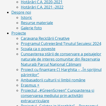
Hotărâri C.A. 2020-2021
Hotărâri C.A. 2021 -2022
Despre noi
Istoric
Resurse materiale
Galerie foto
Proiecte
Caravana Reciclării Creative
Programul Cutreierând Ținutul Secuiesc 2024
Școala ca o poveste
Cunoaşterea stării de conservare a peisajelor
naturale de interes comunitar din Rezervaţia
Naturală Parcul Naţional Călimani
Proiect cu finanţare CJ Harghita – „În sprijinul
părinţilor”
Ambasadorii culturii și limbii române
Erasmus +
Proiectul „#GreenScreen” Cunoașterea şi
conservarea mediului prin activităţi
extracurriculare