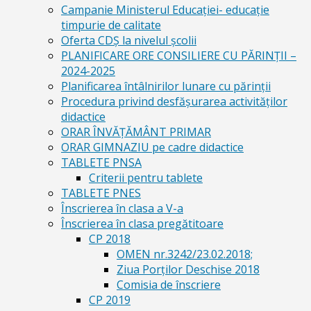
Campanie Ministerul Educației- educație
timpurie de calitate
Oferta CDŞ la nivelul şcolii
PLANIFICARE ORE CONSILIERE CU PĂRINȚII –
2024-2025
Planificarea întâlnirilor lunare cu părinții
Procedura privind desfășurarea activităților
didactice
ORAR ÎNVĂȚĂMÂNT PRIMAR
ORAR GIMNAZIU pe cadre didactice
TABLETE PNSA
Criterii pentru tablete
TABLETE PNES
Înscrierea în clasa a V-a
Înscrierea în clasa pregătitoare
CP 2018
OMEN nr.3242/23.02.2018;
Ziua Porților Deschise 2018
Comisia de înscriere
CP 2019