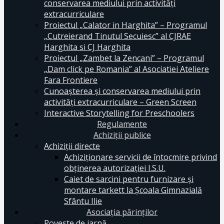
conservarea mediului prin activităţi
extracurriculare
Proiectul „Calator in Harghita” – Programul
„Cutreierand Tinutul Secuiesc” al CJRAE
Harghita si CJ Harghita
Proiectul „Zambet la Zencani” – Programul
„Dam click pe Romania” al Asociatiei Ateliere
Fara Frontiere
Cunoașterea și conservarea mediului prin
activități extracurriculare – Green Screen
Interactive Storytelling for Preschoolers
Regulamente
Achiziții publice
Achiziții directe
Achiziționare servicii de întocmire privind
obținerea autorizației I.S.U.
Caiet de sarcini pentru furnizare și
montare tarkett la Școala Gimnazială
Sfântu Ilie
Asociația părinților
Poveste de iarnă