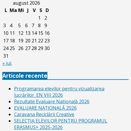
august 2026
L
Ma
Mi
J
V
S
D
1
2
3
4
5
6
7
8
9
10
11
12
13
14
15
16
17
18
19
20
21
22
23
24
25
26
27
28
29
30
31
« iul.
Articole recente
Programarea elevilor pentru vizualizarea
lucrărilor_EN VIII 2026
Rezultate Evaluare Natională 2026
EVALUARE NAŢIONALĂ 2026
Caravana Reciclării Creative
SELECŢIA ELEVILOR PENTRU PROGRAMUL
ERASMUS+ 2025-2026