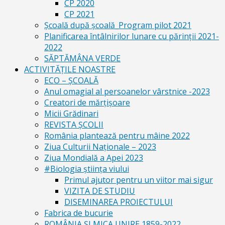
CP 2020
CP 2021
Școală după școală_Program pilot 2021
Planificarea întâlnirilor lunare cu părinții 2021-
2022
SĂPTĂMÂNA VERDE
ACTIVITĂȚILE NOASTRE
ECO – ŞCOALĂ
Anul omagial al persoanelor vârstnice -2023
Creatori de mărțișoare
Micii Grădinari
REVISTA ŞCOLII
România plantează pentru mâine 2022
Ziua Culturii Naționale – 2023
Ziua Mondială a Apei 2023
#Biologia știința viului
Primul ajutor pentru un viitor mai sigur
VIZITA DE STUDIU
DISEMINAREA PROIECTULUI
Fabrica de bucurie
ROMÂNIA ŞI MICA UNIRE 1859-2022