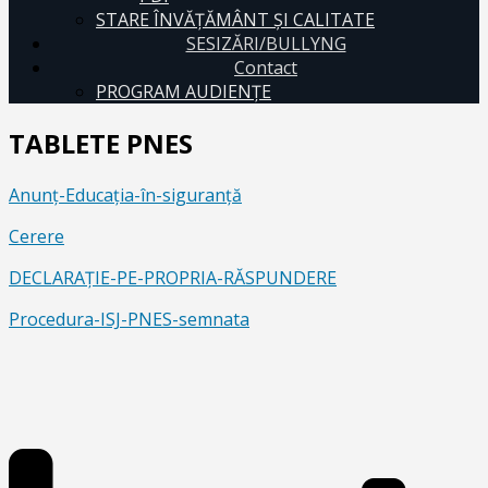
STARE ÎNVĂȚĂMÂNT ȘI CALITATE
SESIZĂRI/BULLYNG
Contact
PROGRAM AUDIENŢE
TABLETE PNES
Anunț-Educația-în-siguranță
Cerere
DECLARAȚIE-PE-PROPRIA-RĂSPUNDERE
Procedura-ISJ-PNES-semnata