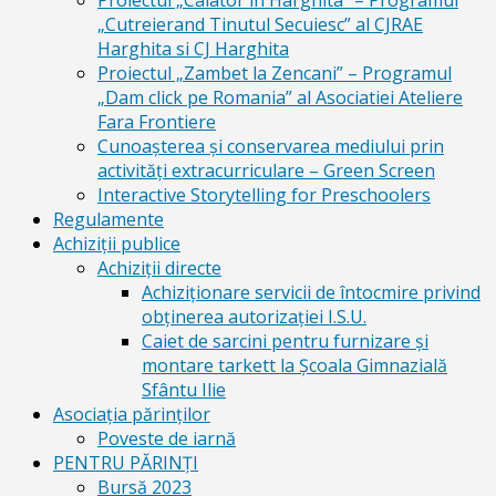
Proiectul „Calator in Harghita” – Programul
„Cutreierand Tinutul Secuiesc” al CJRAE
Harghita si CJ Harghita
Proiectul „Zambet la Zencani” – Programul
„Dam click pe Romania” al Asociatiei Ateliere
Fara Frontiere
Cunoașterea și conservarea mediului prin
activități extracurriculare – Green Screen
Interactive Storytelling for Preschoolers
Regulamente
Achiziții publice
Achiziții directe
Achiziționare servicii de întocmire privind
obținerea autorizației I.S.U.
Caiet de sarcini pentru furnizare și
montare tarkett la Școala Gimnazială
Sfântu Ilie
Asociația părinților
Poveste de iarnă
PENTRU PĂRINȚI
Bursă 2023