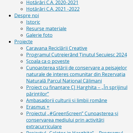
Hotărâri C.A. 2020-2021
Hotărâri C.A. 2021 -2022
Despre noi
Istoric
Resurse materiale
Galerie foto
Proiecte
Caravana Reciclării Creative
Programul Cutreierând Ținutul Secuiesc 2024
Școala ca o poveste
Cunoaşterea stării de conservare a peisajelor
naturale de interes comunitar din Rezervaţia
Naturală Parcul Naţional Călimani
Proiect cu finanţare CJ Harghita – „În sprijinul
părinţilor”
Ambasadorii culturii și limbii române
Erasmus +
Proiectul „#GreenScreen” Cunoașterea şi
conservarea mediului prin activităţi
extracurriculare