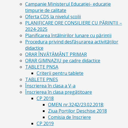
Campanie Ministerul Educației- educație
timpurie de calitate
Oferta CDŞ la nivelul şcolii
PLANIFICARE ORE CONSILIERE CU PĂRINȚII –
2024-2025
Planificarea întâlnirilor lunare cu părinții
Procedura privind desfășurarea activităților
didactice
ORAR ÎNVĂȚĂMÂNT PRIMAR
ORAR GIMNAZIU pe cadre didactice
TABLETE PNSA
Criterii pentru tablete
TABLETE PNES
Înscrierea în clasa a V-a
Înscrierea în clasa pregătitoare
CP 2018
OMEN nr.3242/23.02.2018;
Ziua Porților Deschise 2018
Comisia de înscriere
CP 2019