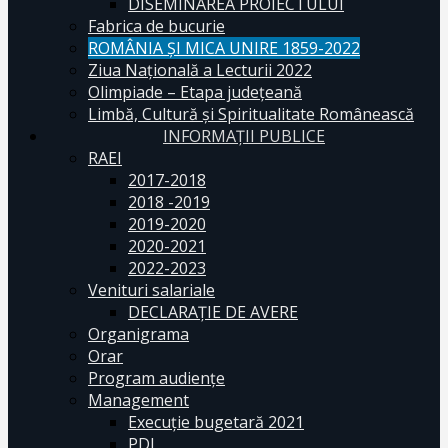
DISEMINAREA PROIECTULUI
Fabrica de bucurie
ROMÂNIA ŞI MICA UNIRE 1859-2022
Ziua Naţională a Lecturii 2022
Olimpiade – Etapa judeţeană
Limbă, Cultură și Spiritualitate Românească
INFORMAŢII PUBLICE
RAEI
2017-2018
2018 -2019
2019-2020
2020-2021
2022-2023
Venituri salariale
DECLARAŢIE DE AVERE
Organigrama
Orar
Program audiențe
Management
Execuţie bugetară 2021
PDI