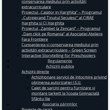
conservarea mediului prin activităţi
extracurriculare
Proiectul „Calator in Harghita” – Programul
„Cutreierand Tinutul Secuiesc” al CJRAE
Harghita si CJ Harghita
Proiectul „Zambet la Zencani” – Programul
„Dam click pe Romania” al Asociatiei Ateliere
Fara Frontiere
Cunoașterea și conservarea mediului prin
activități extracurriculare – Green Screen
Interactive Storytelling for Preschoolers
Regulamente
Achiziții publice
Achiziții directe
Achiziționare servicii de întocmire privind
obținerea autorizației I.S.U.
Caiet de sarcini pentru furnizare și
montare tarkett la Școala Gimnazială
Sfântu Ilie
Asociația părinților
Poveste de iarnă