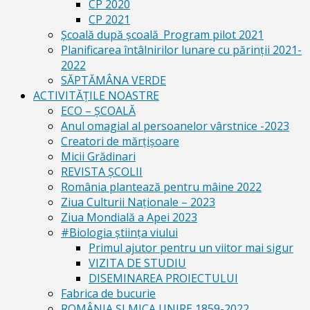
CP 2020
CP 2021
Școală după școală_Program pilot 2021
Planificarea întâlnirilor lunare cu părinții 2021-
2022
SĂPTĂMÂNA VERDE
ACTIVITĂȚILE NOASTRE
ECO – ŞCOALĂ
Anul omagial al persoanelor vârstnice -2023
Creatori de mărțișoare
Micii Grădinari
REVISTA ŞCOLII
România plantează pentru mâine 2022
Ziua Culturii Naționale – 2023
Ziua Mondială a Apei 2023
#Biologia știința viului
Primul ajutor pentru un viitor mai sigur
VIZITA DE STUDIU
DISEMINAREA PROIECTULUI
Fabrica de bucurie
ROMÂNIA ŞI MICA UNIRE 1859-2022