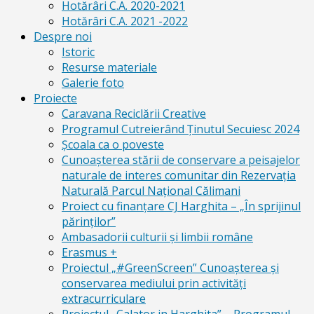
Hotărâri C.A. 2020-2021
Hotărâri C.A. 2021 -2022
Despre noi
Istoric
Resurse materiale
Galerie foto
Proiecte
Caravana Reciclării Creative
Programul Cutreierând Ținutul Secuiesc 2024
Școala ca o poveste
Cunoaşterea stării de conservare a peisajelor
naturale de interes comunitar din Rezervaţia
Naturală Parcul Naţional Călimani
Proiect cu finanţare CJ Harghita – „În sprijinul
părinţilor”
Ambasadorii culturii și limbii române
Erasmus +
Proiectul „#GreenScreen” Cunoașterea şi
conservarea mediului prin activităţi
extracurriculare