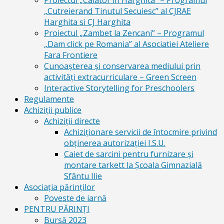
Proiectul „Calator in Harghita” – Programul
„Cutreierand Tinutul Secuiesc” al CJRAE
Harghita si CJ Harghita
Proiectul „Zambet la Zencani” – Programul
„Dam click pe Romania” al Asociatiei Ateliere
Fara Frontiere
Cunoașterea și conservarea mediului prin
activități extracurriculare – Green Screen
Interactive Storytelling for Preschoolers
Regulamente
Achiziții publice
Achiziții directe
Achiziționare servicii de întocmire privind
obținerea autorizației I.S.U.
Caiet de sarcini pentru furnizare și
montare tarkett la Școala Gimnazială
Sfântu Ilie
Asociația părinților
Poveste de iarnă
PENTRU PĂRINȚI
Bursă 2023