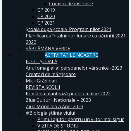
Comisia de înscriere
CP 2019
CP 2020
CP 2021
Școală după școală_Program pilot 2021
Planificarea întâlnirilor lunare cu părinții 2021-
2022
SĂPTĂMÂNA VERDE
ACTIVITĂȚILE NOASTRE
ECO – ŞCOALĂ
Anul omagial al persoanelor vârstnice -2023
Creatori de mărțișoare
Micii Grădinari
REVISTA ŞCOLII
România plantează pentru mâine 2022
Ziua Culturii Naționale – 2023
Ziua Mondială a Apei 2023
#Biologia știința viului
Primul ajutor pentru un viitor mai sigur
VIZITA DE STUDIU