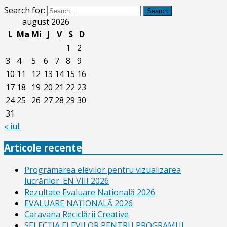
Search for:
Search
august 2026
L
Ma
Mi
J
V
S
D
1
2
3
4
5
6
7
8
9
10
11
12
13
14
15
16
17
18
19
20
21
22
23
24
25
26
27
28
29
30
31
« iul.
Articole recente
Programarea elevilor pentru vizualizarea
lucrărilor_EN VIII 2026
Rezultate Evaluare Natională 2026
EVALUARE NAŢIONALĂ 2026
Caravana Reciclării Creative
SELECŢIA ELEVILOR PENTRU PROGRAMUL