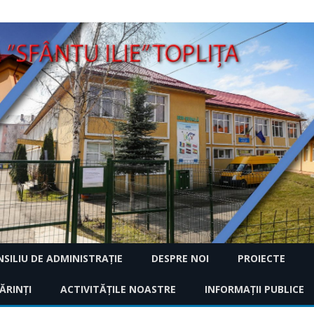
Skip
SILIU DE ADMINISTRAȚIE
DESPRE NOI
PROIECTE
to
content
2018
ĂRINȚI
2024 – 2025
ACTIVITĂȚILE NOASTRE
ISTORIC
INFORMAŢII PUBLICE
CARAVANA RECICLĂ
CREATIVE