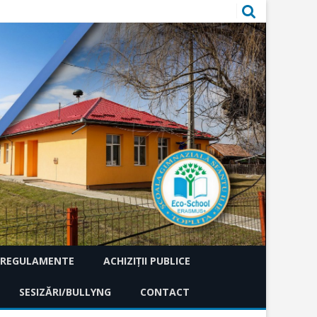
REGULAMENTE
ACHIZIȚII PUBLICE
RII
SESIZĂRI/BULLYNG
ACHIZIȚII DIRECTE
CONTACT
ACHIZIȚIONARE S
ÎNTOCMIRE PRIV