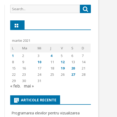
2017-2018
PROGRAM AUDIENŢE
OBȚINEREA AUTOR
EIERÂND
Search
Search
2018 -2019
DECLARAŢIE DE AVERE
2024
CAIET DE SARCI
for:
FURNIZARE ȘI 
2019-2020
STE
TARKETT LA ȘCO
GIMNAZIALĂ SFÂ
2020-2021
II DE
martie 2021
SAJELOR
2022-2023
RES
L
Ma
Mi
J
V
S
D
EZERVAŢIA
EXECUŢIE BUGETARĂ 2021
1
2
3
4
5
6
7
 NAŢIONAL
8
9
10
11
12
13
14
PDI
15
16
17
18
19
20
21
22
23
24
25
26
27
28
ŢARE CJ
29
30
31
PRIJINUL
« feb.
mai »
URII ȘI
ARTICOLE RECENTE
UN
Programarea elevilor pentru vizualizarea