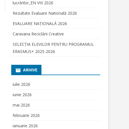
lucrărilor_EN VIII 2026
ENSCREEN”
Rezultate Evaluare Natională 2026
I
EVALUARE NAŢIONALĂ 2026
IULUI PRIN
Caravana Reciclării Creative
RE
SELECŢIA ELEVILOR PENTRU PROGRAMUL
2.2018;
OR IN
ERASMUS+ 2025-2026
OGRAMUL
SCHISE 2018
NUTUL
ARHIVE
AE HARGHITA
IERE
iulie 2026
ET LA
iunie 2026
RAMUL „DAM
” AL
mai 2026
RE FARA
februarie 2026
ianuarie 2026