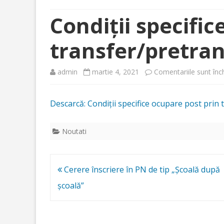
EVALUARE NAȚIONALA 
COM
POVESTE DE IARNĂ
BURSĂ 2023
Condiții specific
EVALUARE NAȚIONALĂ 
HCA 
CAMPANIE 
EDUCAȚIEI- 
transfer/pretran
EVALUARE NAȚIONALA 
HOTĂ
DE CALITAT
EVALUARE NAŢIONALĂ 
HOTĂ
OFERTA CDŞ 
admin
martie 4, 2021
Comentariile sunt înc
EVALUARE NAŢIONALĂ 
HOTĂ
PLANIFICAR
CU PĂRINȚII 
Descarcă: Condiții specifice ocupare post prin
PLANIFICAR
Noutati
LUNARE CU 
PROCEDURA 
DESFĂȘURAR
Navigare
Cerere înscriere în PN de tip „Școală după
DIDACTICE
în
școală”
ORAR ÎNVĂ
articole
ORAR GIMNA