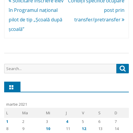
Navigare
Solicitare înscriere elev
Condiții specifice ocupare
tip
în
în Programul național
post prin
„Școală
articole
pilot de tip „Școală după
transfer/pretransfer
după
școală”
școală”
Search
Sea
for:
martie 2021
L
Ma
Mi
J
V
S
D
1
2
3
4
5
6
7
8
9
10
11
12
13
14