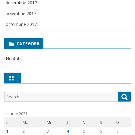
decembrie 2017
noiembrie 2017
octombrie 2017
CATEGORII
Noutati
Search
Sea
for:
martie 2021
L
Ma
Mi
J
V
S
D
1
2
3
4
5
6
7