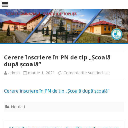
Skip
to
content
Cerere înscriere în PN de tip „Școală
după școală”
pentru
admin
martie 1, 2021
Comentariile sunt închise
Cerere
Cerere înscriere în PN de tip „Școală după școală”
înscriere
în
Noutati
PN
de