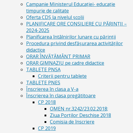
Campanie Ministerul Educației- educație
timpurie de calitate
Oferta CDŞ la nivelul şcolii
PLANIFICARE ORE CONSILIERE CU PĂRINȚII –
2024-2025
Planificarea întâlnirilor lunare cu părinții
Procedura privind desfășurarea activităților
didactice
ORAR ÎNVĂȚĂMÂNT PRIMAR
ORAR GIMNAZIU pe cadre didactice
TABLETE PNSA
Criterii pentru tablete
TABLETE PNES
Înscrierea în clasa a V-a
Înscrierea în clasa pregătitoare
CP 2018
OMEN nr.3242/23.02.2018;
Ziua Porților Deschise 2018
Comisia de înscriere
CP 2019