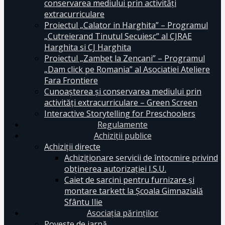
conservarea mediului prin activităţi
extracurriculare
Proiectul „Calator in Harghita” – Programul
„Cutreierand Tinutul Secuiesc” al CJRAE
Harghita si CJ Harghita
Proiectul „Zambet la Zencani” – Programul
„Dam click pe Romania” al Asociatiei Ateliere
Fara Frontiere
Cunoașterea și conservarea mediului prin
activități extracurriculare – Green Screen
Interactive Storytelling for Preschoolers
Regulamente
Achiziții publice
Achiziții directe
Achiziționare servicii de întocmire privind
obținerea autorizației I.S.U.
Caiet de sarcini pentru furnizare și
montare tarkett la Școala Gimnazială
Sfântu Ilie
Asociația părinților
Poveste de iarnă