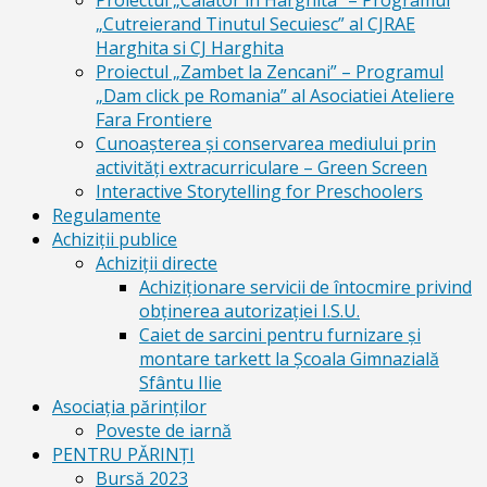
Proiectul „Calator in Harghita” – Programul
„Cutreierand Tinutul Secuiesc” al CJRAE
Harghita si CJ Harghita
Proiectul „Zambet la Zencani” – Programul
„Dam click pe Romania” al Asociatiei Ateliere
Fara Frontiere
Cunoașterea și conservarea mediului prin
activități extracurriculare – Green Screen
Interactive Storytelling for Preschoolers
Regulamente
Achiziții publice
Achiziții directe
Achiziționare servicii de întocmire privind
obținerea autorizației I.S.U.
Caiet de sarcini pentru furnizare și
montare tarkett la Școala Gimnazială
Sfântu Ilie
Asociația părinților
Poveste de iarnă
PENTRU PĂRINȚI
Bursă 2023