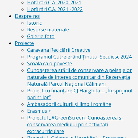
Hotărâri C.A. 2020-2021
Hotărâri C.A. 2021 -2022
Despre noi
Istoric
Resurse materiale
Galerie foto
Proiecte
Caravana Reciclării Creative
Programul Cutreierând Ținutul Secuiesc 2024
Școala ca o poveste
Cunoaşterea stării de conservare a peisajelor
naturale de interes comunitar din Rezervaţia
Naturală Parcul Naţional Călimani
Proiect cu finanţare CJ Harghita – „În sprijinul
părinţilor”
Ambasadorii culturii și limbii române
Erasmus +
Proiectul „#GreenScreen” Cunoașterea şi
conservarea mediului prin activităţi
extracurriculare