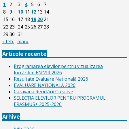
1
2
3
4
5
6
7
8
9
10
11
12
13
14
15
16
17
18
19
20
21
22
23
24
25
26
27
28
29
30
31
« feb.
mai »
Articole recente
Programarea elevilor pentru vizualizarea
lucrărilor_EN VIII 2026
Rezultate Evaluare Natională 2026
EVALUARE NAŢIONALĂ 2026
Caravana Reciclării Creative
SELECŢIA ELEVILOR PENTRU PROGRAMUL
ERASMUS+ 2025-2026
Arhive