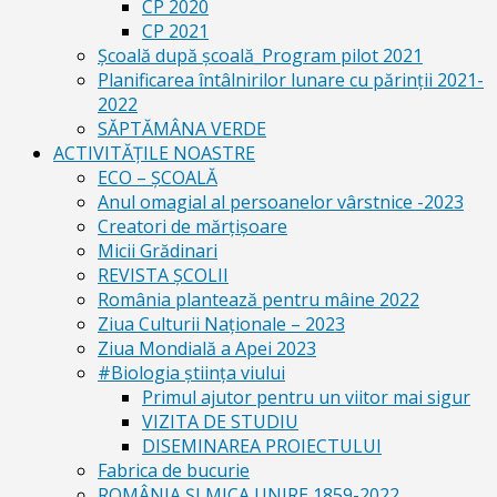
CP 2020
CP 2021
Școală după școală_Program pilot 2021
Planificarea întâlnirilor lunare cu părinții 2021-
2022
SĂPTĂMÂNA VERDE
ACTIVITĂȚILE NOASTRE
ECO – ŞCOALĂ
Anul omagial al persoanelor vârstnice -2023
Creatori de mărțișoare
Micii Grădinari
REVISTA ŞCOLII
România plantează pentru mâine 2022
Ziua Culturii Naționale – 2023
Ziua Mondială a Apei 2023
#Biologia știința viului
Primul ajutor pentru un viitor mai sigur
VIZITA DE STUDIU
DISEMINAREA PROIECTULUI
Fabrica de bucurie
ROMÂNIA ŞI MICA UNIRE 1859-2022