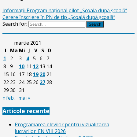
Informații Program național pilot „Școală după școală”
Cerere înscriere în PN de tip „Școală după școală”
Search for:
Search
martie 2021
L
Ma
Mi
J
V
S
D
1
2
3
4
5
6
7
8
9
10
11
12
13
14
15
16
17
18
19
20
21
22
23
24
25
26
27
28
29
30
31
« feb.
mai »
Articole recente
Programarea elevilor pentru vizualizarea
lucrărilor_EN VIII 2026