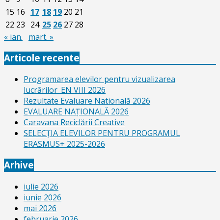
15
16
17
18
19
20
21
22
23
24
25
26
27
28
« ian.
mart. »
Articole recente
Programarea elevilor pentru vizualizarea
lucrărilor_EN VIII 2026
Rezultate Evaluare Natională 2026
EVALUARE NAŢIONALĂ 2026
Caravana Reciclării Creative
SELECŢIA ELEVILOR PENTRU PROGRAMUL
ERASMUS+ 2025-2026
Arhive
iulie 2026
iunie 2026
mai 2026
februarie 2026