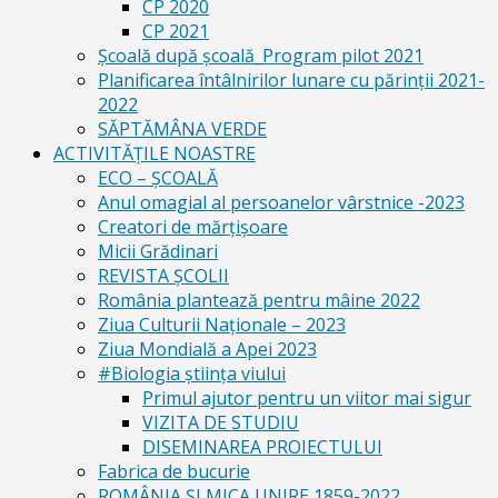
CP 2020
CP 2021
Școală după școală_Program pilot 2021
Planificarea întâlnirilor lunare cu părinții 2021-
2022
SĂPTĂMÂNA VERDE
ACTIVITĂȚILE NOASTRE
ECO – ŞCOALĂ
Anul omagial al persoanelor vârstnice -2023
Creatori de mărțișoare
Micii Grădinari
REVISTA ŞCOLII
România plantează pentru mâine 2022
Ziua Culturii Naționale – 2023
Ziua Mondială a Apei 2023
#Biologia știința viului
Primul ajutor pentru un viitor mai sigur
VIZITA DE STUDIU
DISEMINAREA PROIECTULUI
Fabrica de bucurie
ROMÂNIA ŞI MICA UNIRE 1859-2022