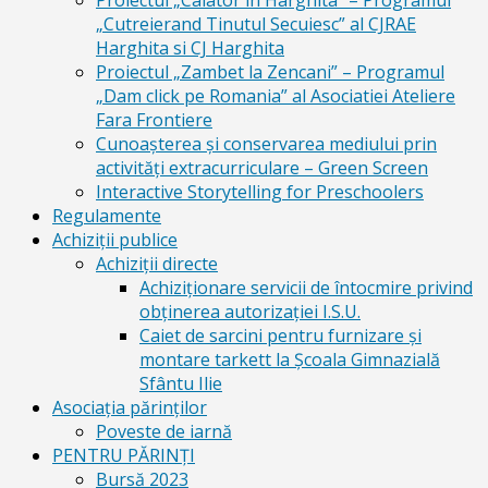
Proiectul „Calator in Harghita” – Programul
„Cutreierand Tinutul Secuiesc” al CJRAE
Harghita si CJ Harghita
Proiectul „Zambet la Zencani” – Programul
„Dam click pe Romania” al Asociatiei Ateliere
Fara Frontiere
Cunoașterea și conservarea mediului prin
activități extracurriculare – Green Screen
Interactive Storytelling for Preschoolers
Regulamente
Achiziții publice
Achiziții directe
Achiziționare servicii de întocmire privind
obținerea autorizației I.S.U.
Caiet de sarcini pentru furnizare și
montare tarkett la Școala Gimnazială
Sfântu Ilie
Asociația părinților
Poveste de iarnă
PENTRU PĂRINȚI
Bursă 2023