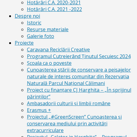
Hotărâri C.A. 2020-2021
Hotărâri C.A. 2021 -2022
Despre noi
Istoric
Resurse materiale
Galerie foto
Proiecte
Caravana Reciclării Creative
Programul Cutreierând Ținutul Secuiesc 2024
Școala ca o poveste
Cunoaşterea stării de conservare a peisajelor
naturale de interes comunitar din Rezervaţia
Naturală Parcul Naţional Călimani
Proiect cu finanţare CJ Harghita – „În sprijinul
părinţilor”
Ambasadorii culturii și limbii române
Erasmus +
Proiectul „#GreenScreen” Cunoașterea şi
conservarea mediului prin activităţi
extracurriculare