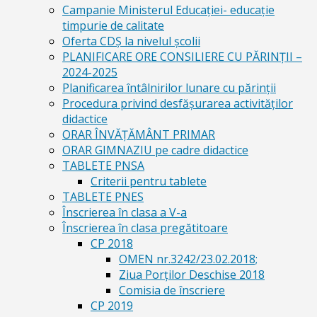
Campanie Ministerul Educației- educație
timpurie de calitate
Oferta CDŞ la nivelul şcolii
PLANIFICARE ORE CONSILIERE CU PĂRINȚII –
2024-2025
Planificarea întâlnirilor lunare cu părinții
Procedura privind desfășurarea activităților
didactice
ORAR ÎNVĂȚĂMÂNT PRIMAR
ORAR GIMNAZIU pe cadre didactice
TABLETE PNSA
Criterii pentru tablete
TABLETE PNES
Înscrierea în clasa a V-a
Înscrierea în clasa pregătitoare
CP 2018
OMEN nr.3242/23.02.2018;
Ziua Porților Deschise 2018
Comisia de înscriere
CP 2019