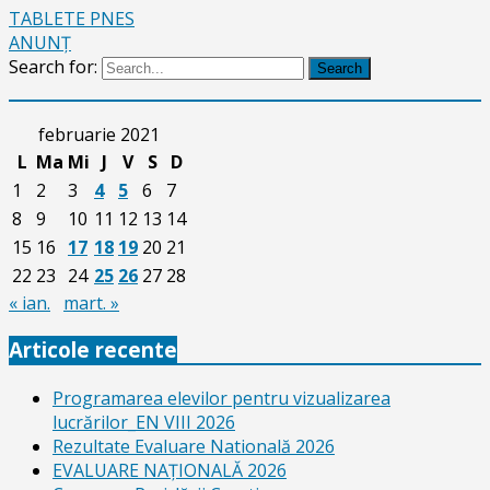
TABLETE PNES
ANUNŢ
Search for:
Search
februarie 2021
L
Ma
Mi
J
V
S
D
1
2
3
4
5
6
7
8
9
10
11
12
13
14
15
16
17
18
19
20
21
22
23
24
25
26
27
28
« ian.
mart. »
Articole recente
Programarea elevilor pentru vizualizarea
lucrărilor_EN VIII 2026
Rezultate Evaluare Natională 2026
EVALUARE NAŢIONALĂ 2026