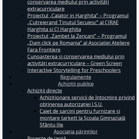
conservarea mediului prin activităţi
extracurriculare
Proiectul „Calator in Harghita” – Programul
„Cutreierand Tinutul Secuiesc” al CJRAE
Harghita si CJ Harghita
Proiectul „Zambet la Zencani” – Programul
„Dam click pe Romania” al Asociatiei Ateliere
Fara Frontiere
Cunoașterea și conservarea mediului prin
activități extracurriculare – Green Screen
Interactive Storytelling for Preschoolers
Regulamente
Achiziții publice
Achiziții directe
Achiziționare servicii de întocmire privind
obținerea autorizației I.S.U.
Caiet de sarcini pentru furnizare și
montare tarkett la Școala Gimnazială
Sfântu Ilie
Asociația părinților
Poveste de iarnă