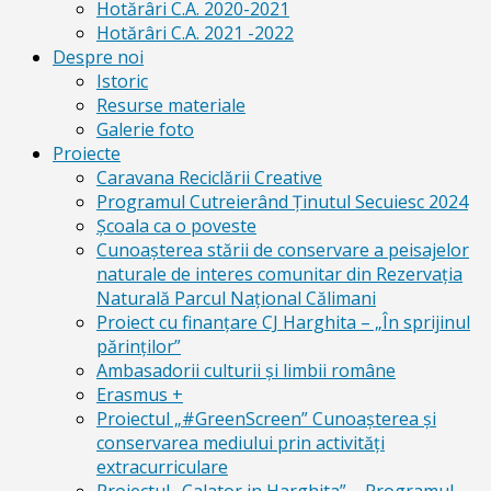
Hotărâri C.A. 2020-2021
Hotărâri C.A. 2021 -2022
Despre noi
Istoric
Resurse materiale
Galerie foto
Proiecte
Caravana Reciclării Creative
Programul Cutreierând Ținutul Secuiesc 2024
Școala ca o poveste
Cunoaşterea stării de conservare a peisajelor
naturale de interes comunitar din Rezervaţia
Naturală Parcul Naţional Călimani
Proiect cu finanţare CJ Harghita – „În sprijinul
părinţilor”
Ambasadorii culturii și limbii române
Erasmus +
Proiectul „#GreenScreen” Cunoașterea şi
conservarea mediului prin activităţi
extracurriculare