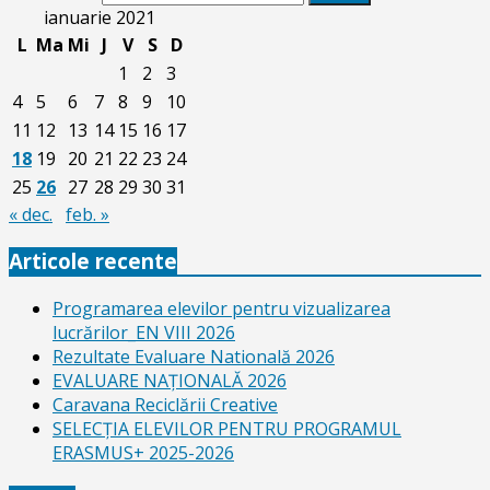
ianuarie 2021
L
Ma
Mi
J
V
S
D
1
2
3
4
5
6
7
8
9
10
11
12
13
14
15
16
17
18
19
20
21
22
23
24
25
26
27
28
29
30
31
« dec.
feb. »
Articole recente
Programarea elevilor pentru vizualizarea
lucrărilor_EN VIII 2026
Rezultate Evaluare Natională 2026
EVALUARE NAŢIONALĂ 2026
Caravana Reciclării Creative
SELECŢIA ELEVILOR PENTRU PROGRAMUL
ERASMUS+ 2025-2026