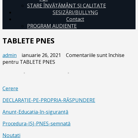
STARE ÎNVĂȚĂMÂNT ȘI CALITATE
SESIZĂRI/BULLYNG
Contact
PROGRAM AUDIENŢE
TABLETE PNES
admin
ianuarie 26, 2021
Comentariile sunt închise
pentru TABLETE PNES
Cerere
DECLARAȚIE-PE-PROPRIA-RĂSPUNDERE
Anunț-Educația-în-siguranță
Procedura-ISJ-PNES-semnată
Noutati