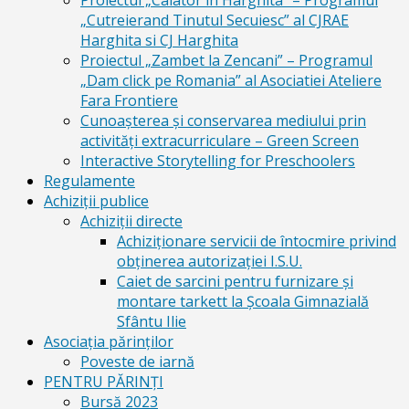
Proiectul „Calator in Harghita” – Programul
„Cutreierand Tinutul Secuiesc” al CJRAE
Harghita si CJ Harghita
Proiectul „Zambet la Zencani” – Programul
„Dam click pe Romania” al Asociatiei Ateliere
Fara Frontiere
Cunoașterea și conservarea mediului prin
activități extracurriculare – Green Screen
Interactive Storytelling for Preschoolers
Regulamente
Achiziții publice
Achiziții directe
Achiziționare servicii de întocmire privind
obținerea autorizației I.S.U.
Caiet de sarcini pentru furnizare și
montare tarkett la Școala Gimnazială
Sfântu Ilie
Asociația părinților
Poveste de iarnă
PENTRU PĂRINȚI
Bursă 2023