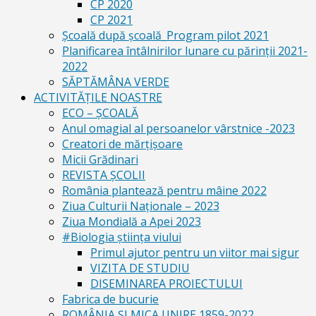
CP 2020
CP 2021
Școală după școală_Program pilot 2021
Planificarea întâlnirilor lunare cu părinții 2021-
2022
SĂPTĂMÂNA VERDE
ACTIVITĂȚILE NOASTRE
ECO – ŞCOALĂ
Anul omagial al persoanelor vârstnice -2023
Creatori de mărțișoare
Micii Grădinari
REVISTA ŞCOLII
România plantează pentru mâine 2022
Ziua Culturii Naționale – 2023
Ziua Mondială a Apei 2023
#Biologia știința viului
Primul ajutor pentru un viitor mai sigur
VIZITA DE STUDIU
DISEMINAREA PROIECTULUI
Fabrica de bucurie
ROMÂNIA ŞI MICA UNIRE 1859-2022