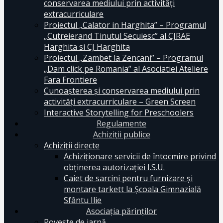
conservarea mediului prin activităţi
extracurriculare
Proiectul „Calator in Harghita” – Programul
„Cutreierand Tinutul Secuiesc” al CJRAE
Harghita si CJ Harghita
Proiectul „Zambet la Zencani” – Programul
„Dam click pe Romania” al Asociatiei Ateliere
Fara Frontiere
Cunoașterea și conservarea mediului prin
activități extracurriculare – Green Screen
Interactive Storytelling for Preschoolers
Regulamente
Achiziții publice
Achiziții directe
Achiziționare servicii de întocmire privind
obținerea autorizației I.S.U.
Caiet de sarcini pentru furnizare și
montare tarkett la Școala Gimnazială
Sfântu Ilie
Asociația părinților
Poveste de iarnă