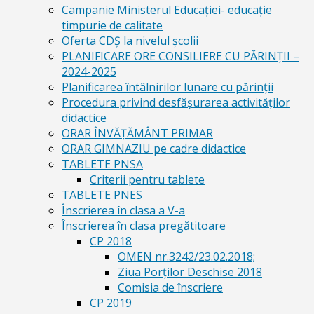
Campanie Ministerul Educației- educație
timpurie de calitate
Oferta CDŞ la nivelul şcolii
PLANIFICARE ORE CONSILIERE CU PĂRINȚII –
2024-2025
Planificarea întâlnirilor lunare cu părinții
Procedura privind desfășurarea activităților
didactice
ORAR ÎNVĂȚĂMÂNT PRIMAR
ORAR GIMNAZIU pe cadre didactice
TABLETE PNSA
Criterii pentru tablete
TABLETE PNES
Înscrierea în clasa a V-a
Înscrierea în clasa pregătitoare
CP 2018
OMEN nr.3242/23.02.2018;
Ziua Porților Deschise 2018
Comisia de înscriere
CP 2019