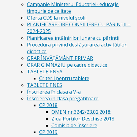
Campanie Ministerul Educației- educație
timpurie de calitate
Oferta CDŞ la nivelul şcolii
PLANIFICARE ORE CONSILIERE CU PĂRINȚII –
2024-2025
Planificarea întâlnirilor lunare cu părinții
Procedura privind desfășurarea activităților
didactice
ORAR ÎNVĂȚĂMÂNT PRIMAR
ORAR GIMNAZIU pe cadre didactice
TABLETE PNSA
Criterii pentru tablete
TABLETE PNES
Înscrierea în clasa a V-a
Înscrierea în clasa pregătitoare
CP 2018
OMEN nr.3242/23.02.2018;
Ziua Porților Deschise 2018
Comisia de înscriere
CP 2019