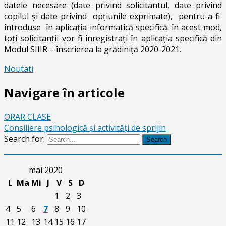
datele necesare (date privind solicitantul, date privind
copilul şi date privind opţiunile exprimate), pentru a fi
introduse în aplicaţia informatică specifică. în acest mod,
toţi solicitanţii vor fi înregistraţi în aplicaţia specifică din
Modul SIIIR – înscrierea la grădiniţă 2020-2021.
Noutati
Navigare în articole
ORAR CLASE
Consiliere psihologică şi activităţi de sprijin
Search for:
Search
mai 2020
L
Ma
Mi
J
V
S
D
1
2
3
4
5
6
7
8
9
10
11
12
13
14
15
16
17