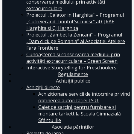
conservarea mediului prin activităţi
extracurriculare
Proiectul „Calator in Harghita” – Programul
„Cutreierand Tinutul Secuiesc” al CJRAE
Harghita si CJ Harghita
Proiectul „Zambet la Zencani” – Programul
„Dam click pe Romania” al Asociatiei Ateliere
Fara Frontiere
Cunoașterea și conservarea mediului prin
activități extracurriculare – Green Screen
Interactive Storytelling for Preschoolers
Regulamente
Achiziții publice
Achiziții directe
Achiziționare servicii de întocmire privind
obținerea autorizației I.S.U.
Caiet de sarcini pentru furnizare și
montare tarkett la Școala Gimnazială
Sfântu Ilie
Asociația părinților
Poveste de iarnă