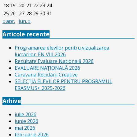
18
19
20
21
22
23
24
25
26
27
28
29
30
31
« apr.
iun. »
Articole recente
Programarea elevilor pentru vizualizarea
lucrărilor_EN VIII 2026
Rezultate Evaluare Natională 2026
EVALUARE NAŢIONALĂ 2026
Caravana Reciclării Creative
SELECŢIA ELEVILOR PENTRU PROGRAMUL
ERASMUS+ 2025-2026
Arhive
iulie 2026
iunie 2026
mai 2026
februarie 2026