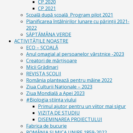
CP 2020
CP 2021
Școală după școală_Program pilot 2021
Planificarea întâlnirilor lunare cu părinții 2021-
2022
SĂPTĂMÂNA VERDE
ACTIVITĂȚILE NOASTRE
ECO – ŞCOALĂ
Anul omagial al persoanelor vârstnice -2023
Creatori de mărțișoare
Micii Grădinari
REVISTA ŞCOLII
România plantează pentru mâine 2022
Ziua Culturii Naționale – 2023
Ziua Mondială a Apei 2023
#Biologia știința viului
Primul ajutor pentru un viitor mai sigur
VIZITA DE STUDIU
DISEMINAREA PROIECTULUI
Fabrica de bucurie
ROMÂNIA ŞI MICA UNIRE 1859-2022