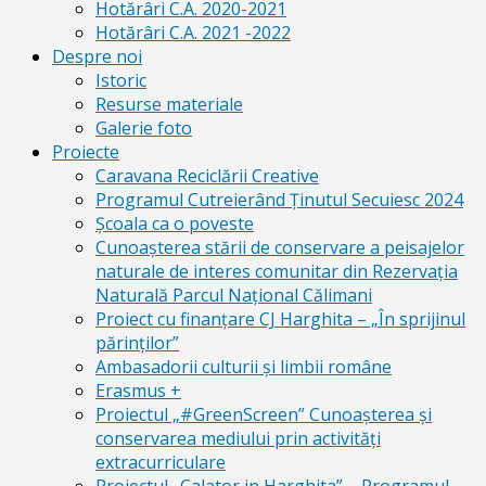
Hotărâri C.A. 2020-2021
Hotărâri C.A. 2021 -2022
Despre noi
Istoric
Resurse materiale
Galerie foto
Proiecte
Caravana Reciclării Creative
Programul Cutreierând Ținutul Secuiesc 2024
Școala ca o poveste
Cunoaşterea stării de conservare a peisajelor
naturale de interes comunitar din Rezervaţia
Naturală Parcul Naţional Călimani
Proiect cu finanţare CJ Harghita – „În sprijinul
părinţilor”
Ambasadorii culturii și limbii române
Erasmus +
Proiectul „#GreenScreen” Cunoașterea şi
conservarea mediului prin activităţi
extracurriculare