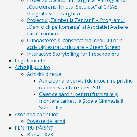
Proiectul „Calator in Harghita” – Programul
„Cutreierand Tinutul Secuiesc” al CJRAE
Harghita si CJ Harghita
Proiectul „Zambet la Zencani” – Programul
„Dam click pe Romania” al Asociatiei Ateliere
Fara Frontiere
Cunoașterea și conservarea mediului prin
activități extracurriculare – Green Screen
Interactive Storytelling for Preschoolers
Regulamente
Achiziții publice
Achiziții directe
Achiziționare servicii de întocmire privind
obținerea autorizației I.S.U.
Caiet de sarcini pentru furnizare și
montare tarkett la Școala Gimnazială
Sfântu Ilie
Asociația părinților
Poveste de iarnă
PENTRU PĂRINȚI
Bursă 2023