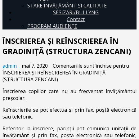
STARE ÎNVĂȚĂMÂNT ȘI CALITATE
SESIZĂRI/BULLYNG
Contact
PROGRAM AUDIENŢE
ÎNSCRIEREA ŞI REÎNSCRIEREA ÎN
GRADINIŢĂ (STRUCTURA ZENCANI)
admin
mai 7, 2020
Comentariile sunt închise
pentru
ÎNSCRIEREA ŞI REÎNSCRIEREA ÎN GRADINIŢĂ
(STRUCTURA ZENCANI)
Înscrierea copiilor care nu au frecventat învăţământul
preşcolar.
Reînscrierile se pot efectua şi prin fax, poştă electronică
sau telefonic.
Referitor la înscriere, părinţii pot comunica unităţii de
învăţământ şi prin fax, poştă electronică sau telefonic,