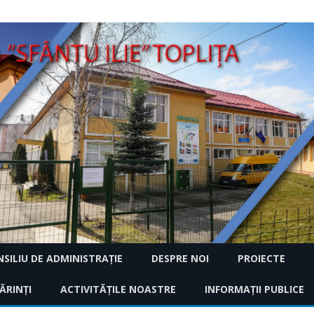
Skip
SILIU DE ADMINISTRAȚIE
DESPRE NOI
PROIECTE
to
content
2018
ĂRINȚI
2024 – 2025
ACTIVITĂȚILE NOASTRE
ISTORIC
INFORMAŢII PUBLICE
CARAVANA RECICLĂ
CREATIVE