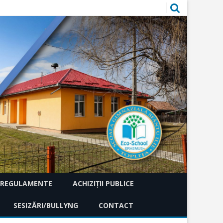
REGULAMENTE
ACHIZIȚII PUBLICE
RII
SESIZĂRI/BULLYNG
ACHIZIȚII DIRECTE
CONTACT
ACHIZIȚIONARE S
ÎNTOCMIRE PRIV