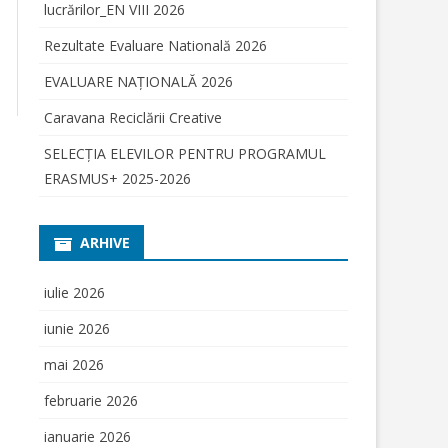
lucrărilor_EN VIII 2026
ENSCREEN”
Rezultate Evaluare Natională 2026
I
EVALUARE NAŢIONALĂ 2026
IULUI PRIN
Caravana Reciclării Creative
RE
SELECŢIA ELEVILOR PENTRU PROGRAMUL
2.2018;
OR IN
ERASMUS+ 2025-2026
OGRAMUL
SCHISE 2018
NUTUL
ARHIVE
AE HARGHITA
IERE
iulie 2026
ET LA
iunie 2026
RAMUL „DAM
” AL
mai 2026
RE FARA
februarie 2026
ianuarie 2026