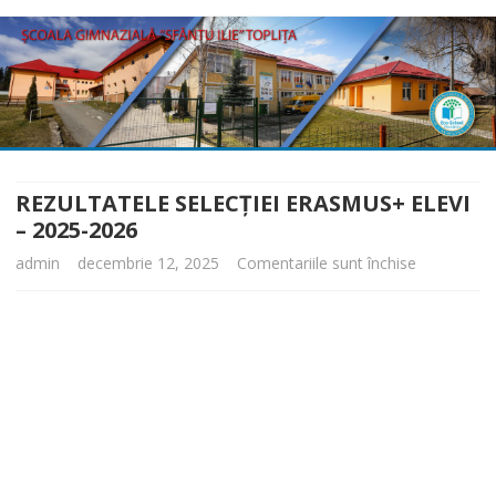
Skip
to
content
REZULTATELE SELECȚIEI ERASMUS+ ELEVI
– 2025-2026
pentru
admin
decembrie 12, 2025
Comentariile sunt închise
REZULTAT
SELECȚIEI
ERASMUS
ELEVI
–
2025-