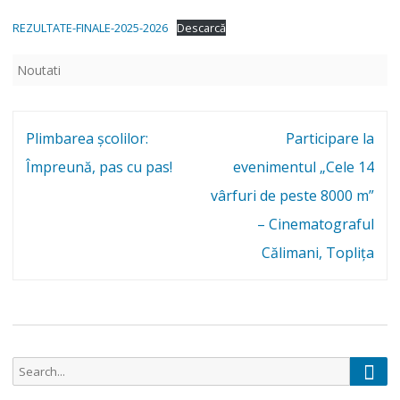
REZULTATE-FINALE-2025-2026
Descarcă
Noutati
Navigare
Plimbarea școlilor:
Participare la
în
Împreună, pas cu pas!
evenimentul „Cele 14
articole
vârfuri de peste 8000 m”
– Cinematograful
Călimani, Toplița
Sear
Search
for: