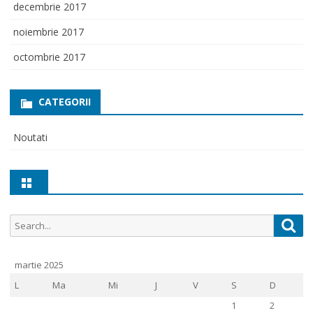
decembrie 2017
noiembrie 2017
octombrie 2017
CATEGORII
Noutati
Search
Sea
for:
martie 2025
L
Ma
Mi
J
V
S
D
1
2