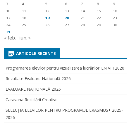
3
4
5
6
7
8
9
10
11
12
13
14
15
16
17
18
19
20
21
22
23
24
25
26
27
28
29
30
31
« feb.
iun. »
ARTICOLE RECENTE
Programarea elevilor pentru vizualizarea lucrărilor_EN VIII 2026
Rezultate Evaluare Natională 2026
EVALUARE NAŢIONALĂ 2026
Caravana Reciclării Creative
SELECŢIA ELEVILOR PENTRU PROGRAMUL ERASMUS+ 2025-
2026