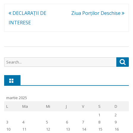
Navigare
DECLARAŢII DE
Ziua Porților Deschise
în
INTERESE
articole
Search
Sea
for:
martie 2025
L
Ma
Mi
J
V
S
D
1
2
3
4
5
6
7
8
9
10
11
12
13
14
15
16