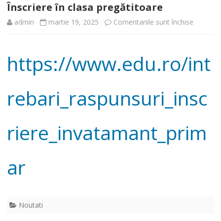
Înscriere în clasa pregătitoare
pentru
admin
martie 19, 2025
Comentariile sunt închise
Înscriere
https://www.edu.ro/int
în
clasa
rebari_raspunsuri_insc
pregătit
riere_invatamant_prim
ar
Noutati