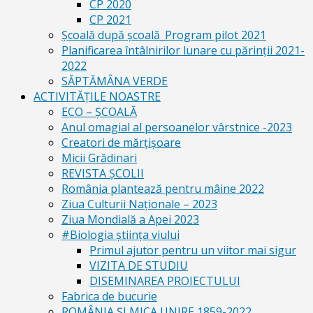
CP 2020
CP 2021
Școală după școală_Program pilot 2021
Planificarea întâlnirilor lunare cu părinții 2021-
2022
SĂPTĂMÂNA VERDE
ACTIVITĂȚILE NOASTRE
ECO – ŞCOALĂ
Anul omagial al persoanelor vârstnice -2023
Creatori de mărțișoare
Micii Grădinari
REVISTA ŞCOLII
România plantează pentru mâine 2022
Ziua Culturii Naționale – 2023
Ziua Mondială a Apei 2023
#Biologia știința viului
Primul ajutor pentru un viitor mai sigur
VIZITA DE STUDIU
DISEMINAREA PROIECTULUI
Fabrica de bucurie
ROMÂNIA ŞI MICA UNIRE 1859-2022