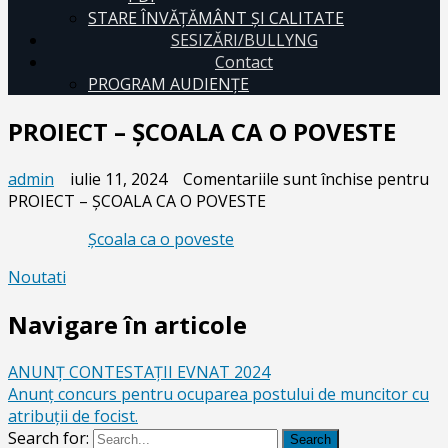
STARE ÎNVĂȚĂMÂNT ȘI CALITATE
SESIZĂRI/BULLYNG
Contact
PROGRAM AUDIENŢE
PROIECT – ŞCOALA CA O POVESTE
admin
iulie 11, 2024
Comentariile sunt închise
pentru
PROIECT – ŞCOALA CA O POVESTE
Școala ca o poveste
Noutati
Navigare în articole
ANUNŢ CONTESTAŢII EVNAT 2024
Anunț concurs pentru ocuparea postului de muncitor cu
atribuții de focist.
Search for:
Search