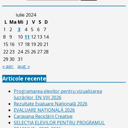
iulie 2024
L
Ma
Mi
J
V
S
D
1
2
3
4
5
6
7
8
9
10
11
12
13
14
15
16
17
18
19
20
21
22
23
24
25
26
27
28
29
30
31
« apr.
aug. »
Articole recente
Programarea elevilor pentru vizualizarea
lucrărilor_EN VIII 2026
Rezultate Evaluare Natională 2026
EVALUARE NAŢIONALĂ 2026
Caravana Reciclării Creative
SELECŢIA ELEVILOR PENTRU PROGRAMUL