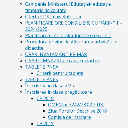
Campanie Ministerul Educației- educație
timpurie de calitate
Oferta CDŞ la nivelul şcolii
PLANIFICARE ORE CONSILIERE CU PĂRINȚII –
2024-2025
Planificarea întâlnirilor lunare cu părinții
Procedura privind desfășurarea activităților
didactice
ORAR ÎNVĂȚĂMÂNT PRIMAR
ORAR GIMNAZIU pe cadre didactice
TABLETE PNSA
Criterii pentru tablete
TABLETE PNES
Înscrierea în clasa a V-a
Înscrierea în clasa pregătitoare
CP 2018
OMEN nr.3242/23.02.2018;
Ziua Porților Deschise 2018
Comisia de înscriere
CP 2019