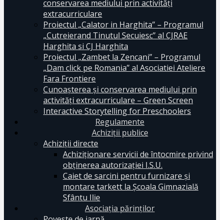
conservarea mediului prin activităţi
extracurriculare
Proiectul „Calator in Harghita” – Programul
„Cutreierand Tinutul Secuiesc” al CJRAE
Harghita si CJ Harghita
Proiectul „Zambet la Zencani” – Programul
„Dam click pe Romania” al Asociatiei Ateliere
Fara Frontiere
Cunoașterea și conservarea mediului prin
activități extracurriculare – Green Screen
Interactive Storytelling for Preschoolers
Regulamente
Achiziții publice
Achiziții directe
Achiziționare servicii de întocmire privind
obținerea autorizației I.S.U.
Caiet de sarcini pentru furnizare și
montare tarkett la Școala Gimnazială
Sfântu Ilie
Asociația părinților
Poveste de iarnă