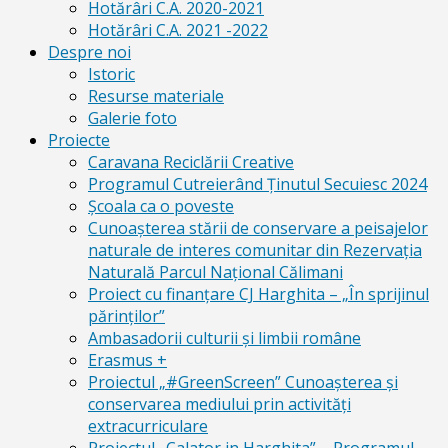
Hotărâri C.A. 2020-2021
Hotărâri C.A. 2021 -2022
Despre noi
Istoric
Resurse materiale
Galerie foto
Proiecte
Caravana Reciclării Creative
Programul Cutreierând Ținutul Secuiesc 2024
Școala ca o poveste
Cunoaşterea stării de conservare a peisajelor
naturale de interes comunitar din Rezervaţia
Naturală Parcul Naţional Călimani
Proiect cu finanţare CJ Harghita – „În sprijinul
părinţilor”
Ambasadorii culturii și limbii române
Erasmus +
Proiectul „#GreenScreen” Cunoașterea şi
conservarea mediului prin activităţi
extracurriculare