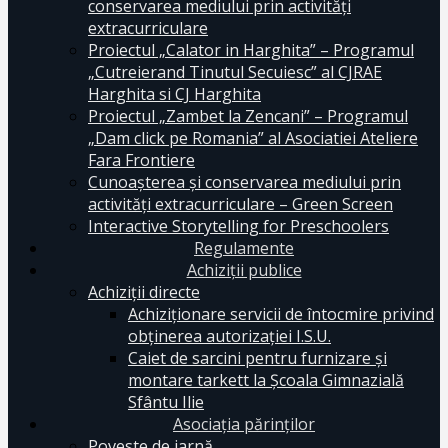
conservarea mediului prin activităţi
extracurriculare
Proiectul „Calator in Harghita” – Programul
„Cutreierand Tinutul Secuiesc” al CJRAE
Harghita si CJ Harghita
Proiectul „Zambet la Zencani” – Programul
„Dam click pe Romania” al Asociatiei Ateliere
Fara Frontiere
Cunoașterea și conservarea mediului prin
activități extracurriculare – Green Screen
Interactive Storytelling for Preschoolers
Regulamente
Achiziții publice
Achiziții directe
Achiziționare servicii de întocmire privind
obținerea autorizației I.S.U.
Caiet de sarcini pentru furnizare și
montare tarkett la Școala Gimnazială
Sfântu Ilie
Asociația părinților
Poveste de iarnă