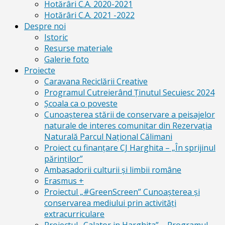
Hotărâri C.A. 2020-2021
Hotărâri C.A. 2021 -2022
Despre noi
Istoric
Resurse materiale
Galerie foto
Proiecte
Caravana Reciclării Creative
Programul Cutreierând Ținutul Secuiesc 2024
Școala ca o poveste
Cunoaşterea stării de conservare a peisajelor
naturale de interes comunitar din Rezervaţia
Naturală Parcul Naţional Călimani
Proiect cu finanţare CJ Harghita – „În sprijinul
părinţilor”
Ambasadorii culturii și limbii române
Erasmus +
Proiectul „#GreenScreen” Cunoașterea şi
conservarea mediului prin activităţi
extracurriculare