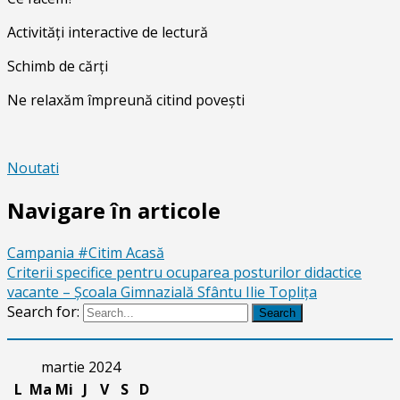
Activități interactive de lectură
Schimb de cărți
Ne relaxăm împreună citind povești
Noutati
Navigare în articole
Campania #Citim Acasă
Criterii specifice pentru ocuparea posturilor didactice
vacante – Școala Gimnazială Sfântu Ilie Toplița
Search for:
Search
martie 2024
L
Ma
Mi
J
V
S
D