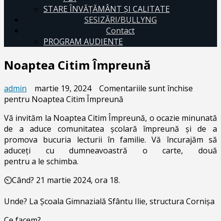
STARE ÎNVĂȚĂMÂNT ȘI CALITATE
SESIZĂRI/BULLYNG
Contact
PROGRAM AUDIENŢE
Noaptea Citim Împreună
admin
martie 19, 2024
Comentariile sunt închise
pentru Noaptea Citim Împreună
Vă invităm la Noaptea Citim Împreună, o ocazie minunată
de a aduce comunitatea școlară împreună și de a
promova bucuria lecturii în familie. Vă încurajăm să
aduceți cu dumneavoastră o carte, două
pentru a le schimba.
⏲Când? 21 martie 2024, ora 18.
Unde? La Școala Gimnazială Sfântu Ilie, structura Cornișa
Ce facem?