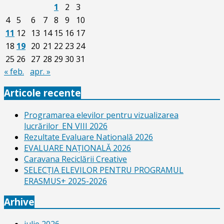
1
2
3
4
5
6
7
8
9
10
11
12
13
14
15
16
17
18
19
20
21
22
23
24
25
26
27
28
29
30
31
« feb.
apr. »
Articole recente
Programarea elevilor pentru vizualizarea
lucrărilor_EN VIII 2026
Rezultate Evaluare Natională 2026
EVALUARE NAŢIONALĂ 2026
Caravana Reciclării Creative
SELECŢIA ELEVILOR PENTRU PROGRAMUL
ERASMUS+ 2025-2026
Arhive
iulie 2026