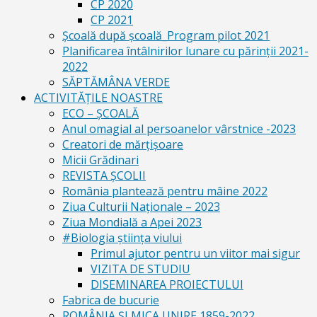
CP 2020
CP 2021
Școală după școală_Program pilot 2021
Planificarea întâlnirilor lunare cu părinții 2021-
2022
SĂPTĂMÂNA VERDE
ACTIVITĂȚILE NOASTRE
ECO – ŞCOALĂ
Anul omagial al persoanelor vârstnice -2023
Creatori de mărțișoare
Micii Grădinari
REVISTA ŞCOLII
România plantează pentru mâine 2022
Ziua Culturii Naționale – 2023
Ziua Mondială a Apei 2023
#Biologia știința viului
Primul ajutor pentru un viitor mai sigur
VIZITA DE STUDIU
DISEMINAREA PROIECTULUI
Fabrica de bucurie
ROMÂNIA ŞI MICA UNIRE 1859-2022