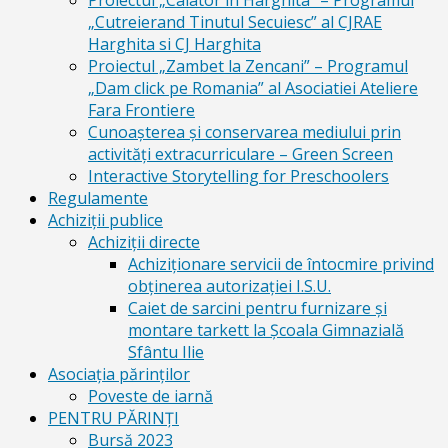
Proiectul „Calator in Harghita” – Programul
„Cutreierand Tinutul Secuiesc” al CJRAE
Harghita si CJ Harghita
Proiectul „Zambet la Zencani” – Programul
„Dam click pe Romania” al Asociatiei Ateliere
Fara Frontiere
Cunoașterea și conservarea mediului prin
activități extracurriculare – Green Screen
Interactive Storytelling for Preschoolers
Regulamente
Achiziții publice
Achiziții directe
Achiziționare servicii de întocmire privind
obținerea autorizației I.S.U.
Caiet de sarcini pentru furnizare și
montare tarkett la Școala Gimnazială
Sfântu Ilie
Asociația părinților
Poveste de iarnă
PENTRU PĂRINȚI
Bursă 2023