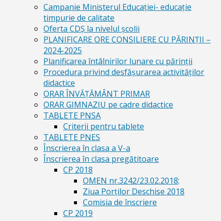
Campanie Ministerul Educației- educație
timpurie de calitate
Oferta CDŞ la nivelul şcolii
PLANIFICARE ORE CONSILIERE CU PĂRINȚII –
2024-2025
Planificarea întâlnirilor lunare cu părinții
Procedura privind desfășurarea activităților
didactice
ORAR ÎNVĂȚĂMÂNT PRIMAR
ORAR GIMNAZIU pe cadre didactice
TABLETE PNSA
Criterii pentru tablete
TABLETE PNES
Înscrierea în clasa a V-a
Înscrierea în clasa pregătitoare
CP 2018
OMEN nr.3242/23.02.2018;
Ziua Porților Deschise 2018
Comisia de înscriere
CP 2019