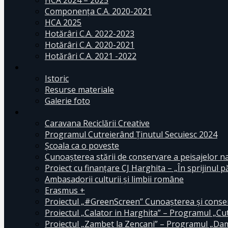
HCA 2024 – 2025
Componența C.A. 2020-2021
HCA 2025
Hotărâri C.A. 2022-2023
Hotărâri C.A. 2020-2021
Hotărâri C.A. 2021 -2022
Istoric
Resurse materiale
Galerie foto
Caravana Reciclării Creative
Programul Cutreierând Ținutul Secuiesc 2024
Școala ca o poveste
Cunoaşterea stării de conservare a peisajelor n
Proiect cu finanţare CJ Harghita – „În sprijinul pă
Ambasadorii culturii și limbii române
Erasmus +
Proiectul „#GreenScreen” Cunoașterea şi conserv
Proiectul „Calator in Harghita” – Programul „Cut
Proiectul „Zambet la Zencani” – Programul „Dam c