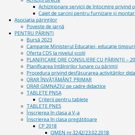
Achiziții directe
Achiziționare servicii de întocmire privind o
Caiet de sarcini pentru furnizare și montar
Asociația părinților
Poveste de iarnă
PENTRU PĂRINȚI
Bursă 2023
Campanie Ministerul Educației- educație timpurie
Oferta CDŞ la nivelul şcolii
PLANIFICARE ORE CONSILIERE CU PĂRINȚII – 2
Planificarea întâlnirilor lunare cu părinții
Procedura privind desfășurarea activităților dida
ORAR ÎNVĂȚĂMÂNT PRIMAR
ORAR GIMNAZIU pe cadre didactice
TABLETE PNSA
Criterii pentru tablete
TABLETE PNES
Înscrierea în clasa a V-a
Înscrierea în clasa pregătitoare
CP 2018
OMEN nr.3242/23.02.2018;