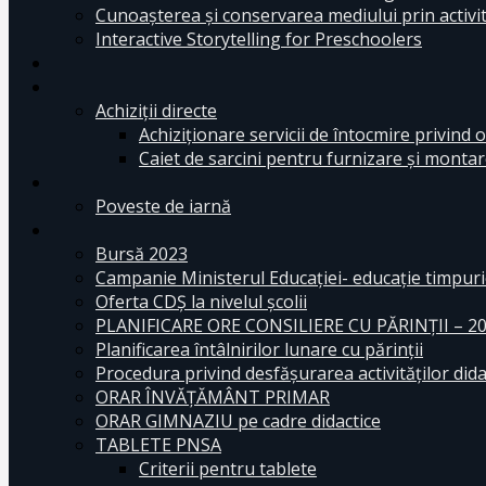
Cunoașterea și conservarea mediului prin activit
Interactive Storytelling for Preschoolers
Achiziții directe
Achiziționare servicii de întocmire privind o
Caiet de sarcini pentru furnizare și montar
Poveste de iarnă
Bursă 2023
Campanie Ministerul Educației- educație timpurie
Oferta CDŞ la nivelul şcolii
PLANIFICARE ORE CONSILIERE CU PĂRINȚII – 2
Planificarea întâlnirilor lunare cu părinții
Procedura privind desfășurarea activităților dida
ORAR ÎNVĂȚĂMÂNT PRIMAR
ORAR GIMNAZIU pe cadre didactice
TABLETE PNSA
Criterii pentru tablete