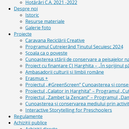
Hotărâri C.A. 2021 -2022
Despre noi
Istoric
Resurse materiale
Galerie foto
Proiecte
Caravana Reciclării Creative
Programul Cutreierând Ținutul Secuiesc 2024
Școala ca o poveste
Cunoaşterea stării de conservare a peisajelor n
Proiect cu finanţare CJ Harghita – „În sprijinul pă
Ambasadorii culturii și limbii române
Erasmus +
Proiectul „#GreenScreen” Cunoașterea şi conserv
Proiectul „Calator in Harghita” – Programul „Cut
Proiectul „Zambet la Zencani” – Programul „Dam c
Cunoașterea și conservarea mediului prin activit
Interactive Storytelling for Preschoolers
Regulamente
Achiziții publice