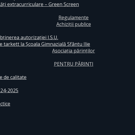
ăți extracurriculare – Green Screen
Regulamente
Achiziții publice
bținerea autorizației I.S.U.
e tarkett la Școala Gimnazială Sfântu Ilie
Asociația părinților
PENTRU PĂRINȚI
 de calitate
024-2025
ctice