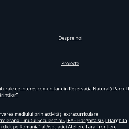
Despre noi
Proiecte
aturale de interes comunitar din Rezervaţia Naturală Parcul
rinţilor”
area mediului prin activităţi extracurriculare
reierand Tinutul Secuiesc” al CJRAE Harghita si CJ Harghita
lick pe Romania” al Asociatiei Ateliere Fara Frontiere