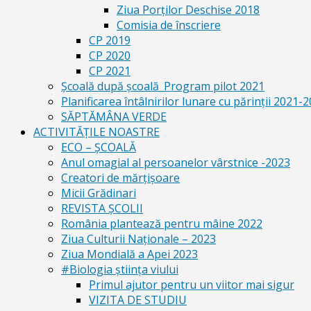
Ziua Porților Deschise 2018
Comisia de înscriere
CP 2019
CP 2020
CP 2021
Școală după școală_Program pilot 2021
Planificarea întâlnirilor lunare cu părinții 2021-
SĂPTĂMÂNA VERDE
ACTIVITĂȚILE NOASTRE
ECO – ŞCOALĂ
Anul omagial al persoanelor vârstnice -2023
Creatori de mărțișoare
Micii Grădinari
REVISTA ŞCOLII
România plantează pentru mâine 2022
Ziua Culturii Naționale – 2023
Ziua Mondială a Apei 2023
#Biologia știința viului
Primul ajutor pentru un viitor mai sigur
VIZITA DE STUDIU