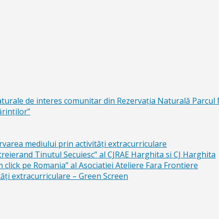
aturale de interes comunitar din Rezervaţia Naturală Parcul
rinţilor”
area mediului prin activităţi extracurriculare
reierand Tinutul Secuiesc” al CJRAE Harghita si CJ Harghita
lick pe Romania” al Asociatiei Ateliere Fara Frontiere
ăți extracurriculare – Green Screen