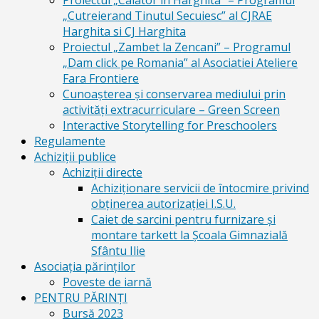
Proiectul „Calator in Harghita” – Programul
„Cutreierand Tinutul Secuiesc” al CJRAE
Harghita si CJ Harghita
Proiectul „Zambet la Zencani” – Programul
„Dam click pe Romania” al Asociatiei Ateliere
Fara Frontiere
Cunoașterea și conservarea mediului prin
activități extracurriculare – Green Screen
Interactive Storytelling for Preschoolers
Regulamente
Achiziții publice
Achiziții directe
Achiziționare servicii de întocmire privind
obținerea autorizației I.S.U.
Caiet de sarcini pentru furnizare și
montare tarkett la Școala Gimnazială
Sfântu Ilie
Asociația părinților
Poveste de iarnă
PENTRU PĂRINȚI
Bursă 2023