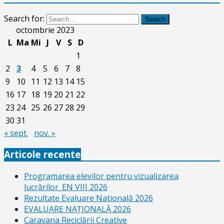
Search for:
Search
octombrie 2023
L
Ma
Mi
J
V
S
D
1
2
3
4
5
6
7
8
9
10
11
12
13
14
15
16
17
18
19
20
21
22
23
24
25
26
27
28
29
30
31
« sept.
nov. »
Articole recente
Programarea elevilor pentru vizualizarea
lucrărilor_EN VIII 2026
Rezultate Evaluare Natională 2026
EVALUARE NAŢIONALĂ 2026
Caravana Reciclării Creative