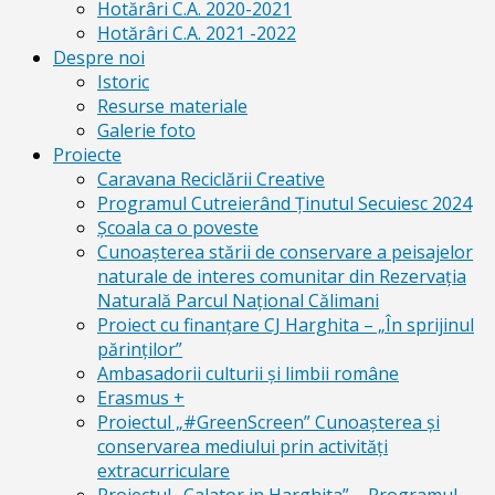
Hotărâri C.A. 2020-2021
Hotărâri C.A. 2021 -2022
Despre noi
Istoric
Resurse materiale
Galerie foto
Proiecte
Caravana Reciclării Creative
Programul Cutreierând Ținutul Secuiesc 2024
Școala ca o poveste
Cunoaşterea stării de conservare a peisajelor
naturale de interes comunitar din Rezervaţia
Naturală Parcul Naţional Călimani
Proiect cu finanţare CJ Harghita – „În sprijinul
părinţilor”
Ambasadorii culturii și limbii române
Erasmus +
Proiectul „#GreenScreen” Cunoașterea şi
conservarea mediului prin activităţi
extracurriculare