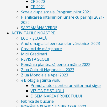
CP 2020
CP 2021
Școală după școală_Program pilot 2021
Planificarea întâlnirilor lunare cu părinții 2021-
2022
SĂPTĂMÂNA VERDE
ACTIVITĂȚILE NOASTRE
ECO – ŞCOALĂ
Anul omagial al persoanelor vârstnice -2023
Creatori de mărțișoare
Micii Grădinari
REVISTA ŞCOLII
România plantează pentru mâine 2022
Ziua Culturii Naționale – 2023
Ziua Mondială a Apei 2023
#Biologia știința viului
Primul ajutor pentru un viitor mai sigur
VIZITA DE STUDIU
DISEMINAREA PROIECTULUI
Fabrica de bucurie
ROMÂNIA ŞI MICA UNIRE 1859-2022