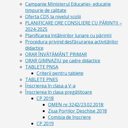
Campanie Ministerul Educației- educație
timpurie de calitate
Oferta CDŞ la nivelul şcolii
PLANIFICARE ORE CONSILIERE CU PĂRINȚII –
2024-2025
Planificarea întâlnirilor lunare cu părinții
Procedura privind desfășurarea activităților
didactice
ORAR ÎNVĂȚĂMÂNT PRIMAR
ORAR GIMNAZIU pe cadre didactice
TABLETE PNSA
Criterii pentru tablete
TABLETE PNES
Înscrierea în clasa a V-a
Înscrierea în clasa pregătitoare
CP 2018
OMEN nr.3242/23.02.2018;
Ziua Porților Deschise 2018
Comisia de înscriere
CP 2019