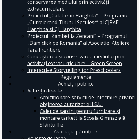
conservarea mediului prin activităţi
extracurriculare
Proiectul „Calator in Harghita” – Programul
„Cutreierand Tinutul Secuiesc” al CJRAE
Harghita si CJ Harghita
Proiectul „Zambet la Zencani” – Programul
„Dam click pe Romania” al Asociatiei Ateliere
Fara Frontiere
Cunoașterea și conservarea mediului prin
activități extracurriculare – Green Screen
Interactive Storytelling for Preschoolers
Regulamente
Achiziții publice
Achiziții directe
Achiziționare servicii de întocmire privind
obținerea autorizației I.S.U.
Caiet de sarcini pentru furnizare și
montare tarkett la Școala Gimnazială
Sfântu Ilie
Asociația părinților
Poveste de iarnă