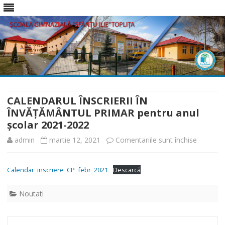
Skip
to
content
CALENDARUL ÎNSCRIERII ÎN
ÎNVĂȚĂMÂNTUL PRIMAR pentru anul
școlar 2021-2022
pentru
admin
martie 12, 2021
Comentariile sunt închise
CALEND
Calendar_inscriere_CP_febr_2021
Descarcă
ÎNSCRIER
ÎN
Noutati
ÎNVĂȚĂ