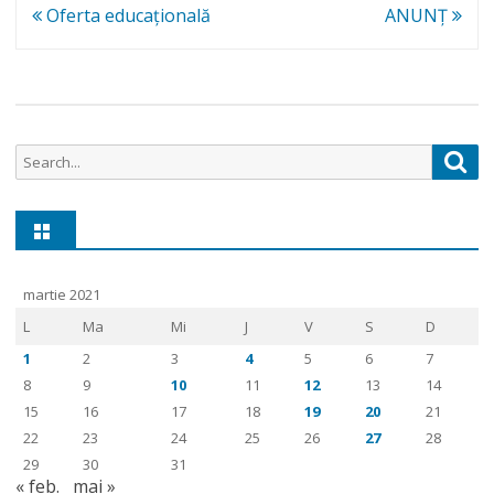
PRIMAR
Navigare
Oferta educaţională
ANUNŢ
pentru
în
anul
articole
școlar
Search
Sea
2021-
for:
2022
martie 2021
L
Ma
Mi
J
V
S
D
1
2
3
4
5
6
7
8
9
10
11
12
13
14
15
16
17
18
19
20
21
22
23
24
25
26
27
28
29
30
31
« feb.
mai »