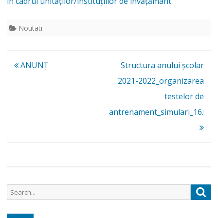
în cadrul unităților/instituțiilor de învățământ
N
pentru
Noutati
aproba
măsuril
Navigare
ANUNŢ
Structura anului școlar
de
în
2021-2022_organizarea
organiz
articole
testelor de
a
antrenament_simulari_16.02.
activităț
în
cadrul
unitățilo
de
Search
Sea
for:
învăță