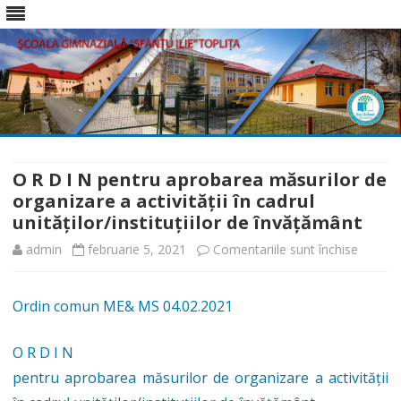
Skip
to
content
O R D I N pentru aprobarea măsurilor de
organizare a activității în cadrul
unităților/instituțiilor de învățământ
pentru
admin
februarie 5, 2021
Comentariile sunt închise
O
Ordin comun ME& MS 04.02.2021
R
D
O R D I N
I
pentru aprobarea măsurilor de organizare a activității