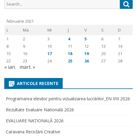
Search
Sea
for:
februarie 2021
L
Ma
Mi
J
V
S
D
1
2
3
4
5
6
7
8
9
10
11
12
13
14
15
16
17
18
19
20
21
22
23
24
25
26
27
28
« ian.
mart. »
ARTICOLE RECENTE
Programarea elevilor pentru vizualizarea lucrărilor_EN VIII 2026
Rezultate Evaluare Natională 2026
EVALUARE NAŢIONALĂ 2026
Caravana Reciclării Creative