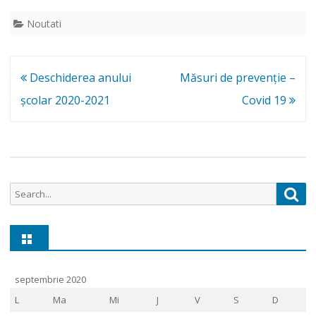
școl
Noutati
202
202
Navigare
Deschiderea anului
Măsuri de prevenție –
în
școlar 2020-2021
Covid 19
articole
Search
Sea
for:
septembrie 2020
L
Ma
Mi
J
V
S
D