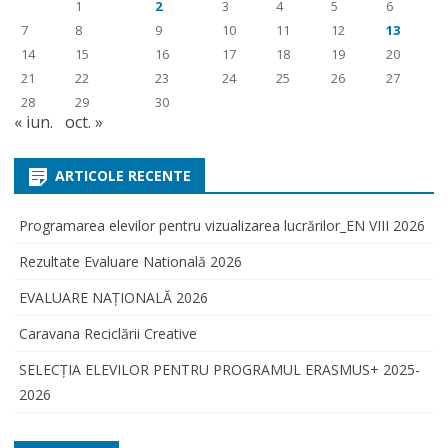
1
2
3
4
5
6
7
8
9
10
11
12
13
14
15
16
17
18
19
20
21
22
23
24
25
26
27
28
29
30
« iun.
oct. »
ARTICOLE RECENTE
Programarea elevilor pentru vizualizarea lucrărilor_EN VIII 2026
Rezultate Evaluare Natională 2026
EVALUARE NAŢIONALĂ 2026
Caravana Reciclării Creative
SELECŢIA ELEVILOR PENTRU PROGRAMUL ERASMUS+ 2025-
2026