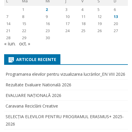
L
Ma
Mi
J
V
S
D
1
2
3
4
5
6
7
8
9
10
11
12
13
14
15
16
17
18
19
20
21
22
23
24
25
26
27
28
29
30
« iun.
oct. »
ARTICOLE RECENTE
Programarea elevilor pentru vizualizarea lucrărilor_EN VIII 2026
Rezultate Evaluare Natională 2026
EVALUARE NAŢIONALĂ 2026
Caravana Reciclării Creative
SELECŢIA ELEVILOR PENTRU PROGRAMUL ERASMUS+ 2025-
2026