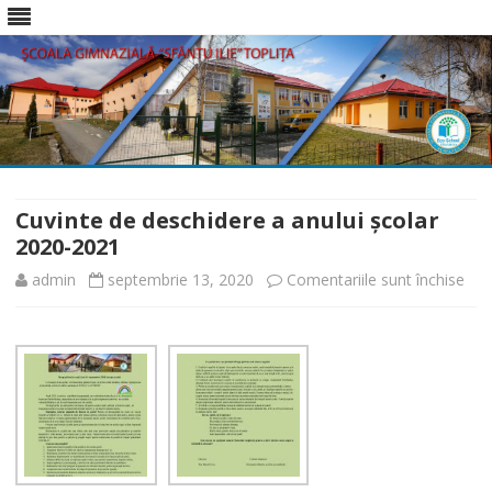
Skip
to
content
Cuvinte de deschidere a anului școlar
2020-2021
pen
admin
septembrie 13, 2020
Comentariile sunt închise
Cuv
de
des
a
anul