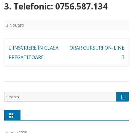
3. Telefonic: 0756.587.134
Noutati
Navigare
ÎNSCRIERE ÎN CLASA
ORAR CURSURI ON-LINE
în
PREGĂTITOARE
articole
Sear
Search
for:
martie 2020