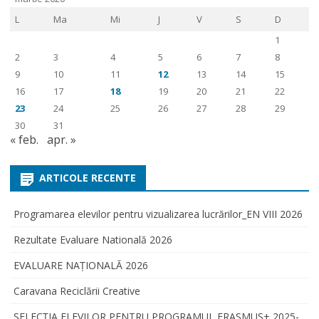
L
Ma
Mi
J
V
S
D
1
2
3
4
5
6
7
8
9
10
11
12
13
14
15
16
17
18
19
20
21
22
23
24
25
26
27
28
29
30
31
« feb.
apr. »
ARTICOLE RECENTE
Programarea elevilor pentru vizualizarea lucrărilor_EN VIII 2026
Rezultate Evaluare Natională 2026
EVALUARE NAŢIONALĂ 2026
Caravana Reciclării Creative
SELECŢIA ELEVILOR PENTRU PROGRAMUL ERASMUS+ 2025-