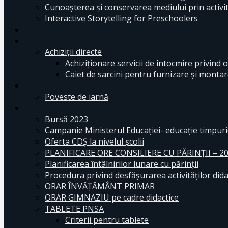
Cunoașterea și conservarea mediului prin activit
Interactive Storytelling for Preschoolers
Achiziții directe
Achiziționare servicii de întocmire privind o
Caiet de sarcini pentru furnizare și montar
Poveste de iarnă
Bursă 2023
Campanie Ministerul Educației- educație timpurie
Oferta CDŞ la nivelul şcolii
PLANIFICARE ORE CONSILIERE CU PĂRINȚII – 2
Planificarea întâlnirilor lunare cu părinții
Procedura privind desfășurarea activităților dida
ORAR ÎNVĂȚĂMÂNT PRIMAR
ORAR GIMNAZIU pe cadre didactice
TABLETE PNSA
Criterii pentru tablete