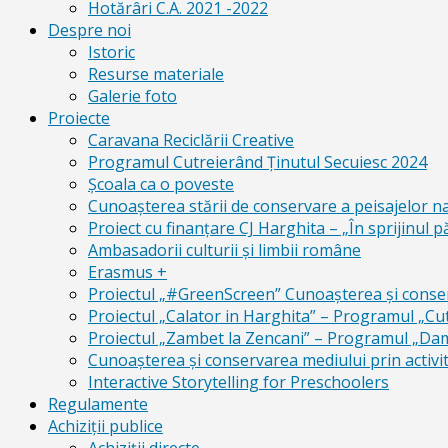
Hotărâri C.A. 2021 -2022
Despre noi
Istoric
Resurse materiale
Galerie foto
Proiecte
Caravana Reciclării Creative
Programul Cutreierând Ținutul Secuiesc 2024
Școala ca o poveste
Cunoaşterea stării de conservare a peisajelor n
Proiect cu finanţare CJ Harghita – „În sprijinul pă
Ambasadorii culturii și limbii române
Erasmus +
Proiectul „#GreenScreen” Cunoașterea şi conserv
Proiectul „Calator in Harghita” – Programul „Cut
Proiectul „Zambet la Zencani” – Programul „Dam c
Cunoașterea și conservarea mediului prin activit
Interactive Storytelling for Preschoolers
Regulamente
Achiziții publice