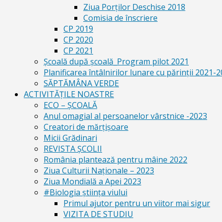
Ziua Porților Deschise 2018
Comisia de înscriere
CP 2019
CP 2020
CP 2021
Școală după școală_Program pilot 2021
Planificarea întâlnirilor lunare cu părinții 2021-
SĂPTĂMÂNA VERDE
ACTIVITĂȚILE NOASTRE
ECO – ŞCOALĂ
Anul omagial al persoanelor vârstnice -2023
Creatori de mărțișoare
Micii Grădinari
REVISTA ŞCOLII
România plantează pentru mâine 2022
Ziua Culturii Naționale – 2023
Ziua Mondială a Apei 2023
#Biologia știința viului
Primul ajutor pentru un viitor mai sigur
VIZITA DE STUDIU