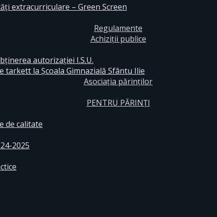
ăți extracurriculare – Green Screen
Regulamente
Achiziții publice
bținerea autorizației I.S.U.
e tarkett la Școala Gimnazială Sfântu Ilie
Asociația părinților
PENTRU PĂRINȚI
 de calitate
024-2025
ctice