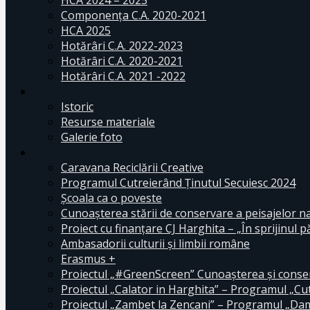
HCA 2024 – 2025
Componența C.A. 2020-2021
HCA 2025
Hotărâri C.A. 2022-2023
Hotărâri C.A. 2020-2021
Hotărâri C.A. 2021 -2022
Istoric
Resurse materiale
Galerie foto
Caravana Reciclării Creative
Programul Cutreierând Ținutul Secuiesc 2024
Școala ca o poveste
Cunoaşterea stării de conservare a peisajelor n
Proiect cu finanţare CJ Harghita – „În sprijinul pă
Ambasadorii culturii și limbii române
Erasmus +
Proiectul „#GreenScreen” Cunoașterea şi conserv
Proiectul „Calator in Harghita” – Programul „Cut
Proiectul „Zambet la Zencani” – Programul „Dam c