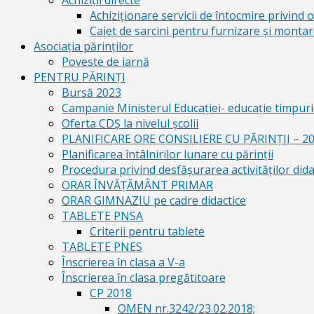
Achiziții directe
Achiziționare servicii de întocmire privind o
Caiet de sarcini pentru furnizare și montar
Asociația părinților
Poveste de iarnă
PENTRU PĂRINȚI
Bursă 2023
Campanie Ministerul Educației- educație timpurie
Oferta CDŞ la nivelul şcolii
PLANIFICARE ORE CONSILIERE CU PĂRINȚII – 2
Planificarea întâlnirilor lunare cu părinții
Procedura privind desfășurarea activităților dida
ORAR ÎNVĂȚĂMÂNT PRIMAR
ORAR GIMNAZIU pe cadre didactice
TABLETE PNSA
Criterii pentru tablete
TABLETE PNES
Înscrierea în clasa a V-a
Înscrierea în clasa pregătitoare
CP 2018
OMEN nr.3242/23.02.2018;