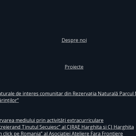
Despre noi
Proiecte
aturale de interes comunitar din Rezervaţia Naturală Parcul
rinţilor”
area mediului prin activităţi extracurriculare
reierand Tinutul Secuiesc” al CJRAE Harghita si CJ Harghita
lick pe Romania” al Asociatiei Ateliere Fara Frontiere