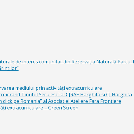
aturale de interes comunitar din Rezervaţia Naturală Parcul
rinţilor”
area mediului prin activităţi extracurriculare
reierand Tinutul Secuiesc” al CJRAE Harghita si CJ Harghita
lick pe Romania” al Asociatiei Ateliere Fara Frontiere
ăți extracurriculare – Green Screen