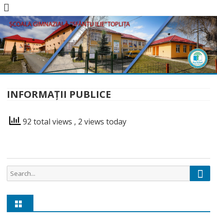
Skip
to
content
INFORMAŢII PUBLICE
92 total views
, 2 views today
Sear
Search
for: