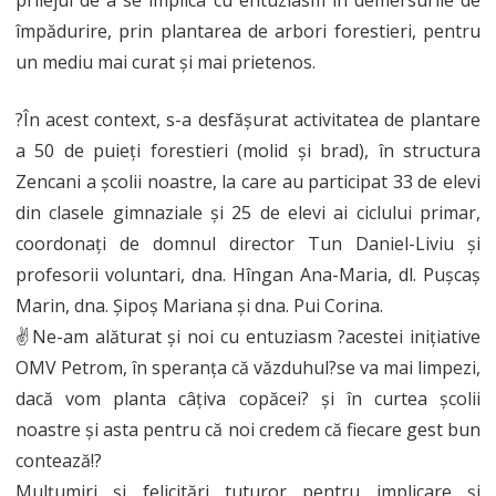
prilejul de a se implica cu entuziasm în demersurile de
împădurire, prin plantarea de arbori forestieri, pentru
un mediu mai curat și mai prietenos.
?În acest context, s-a desfășurat activitatea de plantare
a 50 de puieți forestieri (molid și brad), în structura
Zencani a școlii noastre, la care au participat 33 de elevi
din clasele gimnaziale și 25 de elevi ai ciclului primar,
coordonați de domnul director Tun Daniel-Liviu și
profesorii voluntari, dna. Hîngan Ana-Maria, dl. Pușcaș
Marin, dna. Șipoș Mariana și dna. Pui Corina.
✌️Ne-am alăturat și noi cu entuziasm ?acestei inițiative
OMV Petrom, în speranța că văzduhul?️se va mai limpezi,
dacă vom planta câţiva copăcei? și în curtea școlii
noastre și asta pentru că noi credem că fiecare gest bun
contează!?
Mulțumiri și felicitări tuturor pentru implicare și