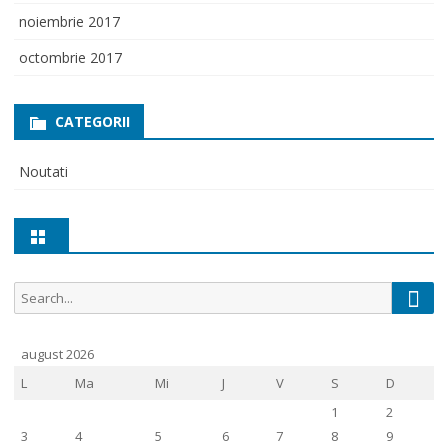
noiembrie 2017
octombrie 2017
CATEGORII
Noutati
Sear
Search
for:
august 2026
L
Ma
Mi
J
V
S
D
1
2
3
4
5
6
7
8
9