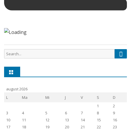
Sear
Search
for:
august 2026
L
Ma
Mi
J
V
S
D
1
2
3
4
5
6
7
8
9
10
11
12
13
14
15
16
17
18
19
20
21
22
23