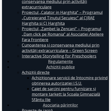
conservarea mediului prin activităţi
extracurriculare
Proiectul „Calator in Harghita” – Programul
„Cutreierand Tinutul Secuiesc” al CJRAE
Harghita si CJ Harghita
Proiectul „Zambet la Zencani” – Programul
„Dam click pe Romania” al Asociatiei Ateliere
Fara Frontiere
Cunoașterea și conservarea mediului prin
activități extracurriculare – Green Screen
Interactive Storytelling for Preschoolers
Regulamente
Achiziții publice
Achiziții directe
Achiziționare servicii de întocmire privind
obținerea autorizației I.S.U.
Caiet de sarcini pentru furnizare și
montare tarkett la Școala Gimnazială
Sfântu Ilie
Asociația părinților
Poveste de iarnă