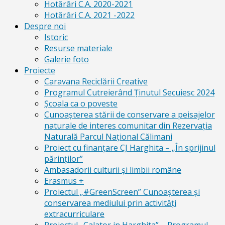
Hotărâri C.A. 2020-2021
Hotărâri C.A. 2021 -2022
Despre noi
Istoric
Resurse materiale
Galerie foto
Proiecte
Caravana Reciclării Creative
Programul Cutreierând Ținutul Secuiesc 2024
Școala ca o poveste
Cunoaşterea stării de conservare a peisajelor
naturale de interes comunitar din Rezervaţia
Naturală Parcul Naţional Călimani
Proiect cu finanţare CJ Harghita – „În sprijinul
părinţilor”
Ambasadorii culturii și limbii române
Erasmus +
Proiectul „#GreenScreen” Cunoașterea şi
conservarea mediului prin activităţi
extracurriculare