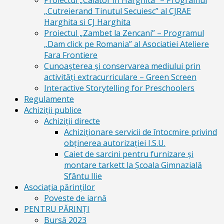
Proiectul „Calator in Harghita” – Programul
„Cutreierand Tinutul Secuiesc” al CJRAE
Harghita si CJ Harghita
Proiectul „Zambet la Zencani” – Programul
„Dam click pe Romania” al Asociatiei Ateliere
Fara Frontiere
Cunoașterea și conservarea mediului prin
activități extracurriculare – Green Screen
Interactive Storytelling for Preschoolers
Regulamente
Achiziții publice
Achiziții directe
Achiziționare servicii de întocmire privind
obținerea autorizației I.S.U.
Caiet de sarcini pentru furnizare și
montare tarkett la Școala Gimnazială
Sfântu Ilie
Asociația părinților
Poveste de iarnă
PENTRU PĂRINȚI
Bursă 2023