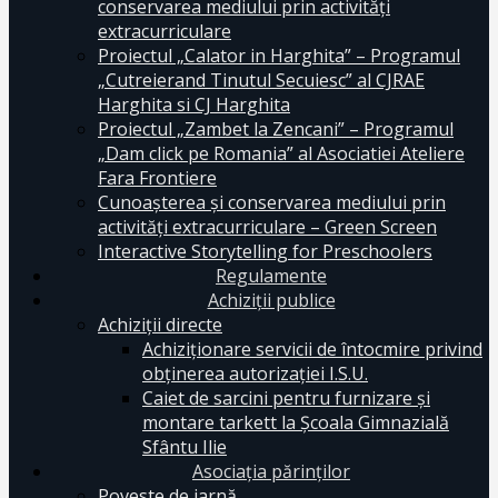
conservarea mediului prin activităţi
extracurriculare
Proiectul „Calator in Harghita” – Programul
„Cutreierand Tinutul Secuiesc” al CJRAE
Harghita si CJ Harghita
Proiectul „Zambet la Zencani” – Programul
„Dam click pe Romania” al Asociatiei Ateliere
Fara Frontiere
Cunoașterea și conservarea mediului prin
activități extracurriculare – Green Screen
Interactive Storytelling for Preschoolers
Regulamente
Achiziții publice
Achiziții directe
Achiziționare servicii de întocmire privind
obținerea autorizației I.S.U.
Caiet de sarcini pentru furnizare și
montare tarkett la Școala Gimnazială
Sfântu Ilie
Asociația părinților
Poveste de iarnă