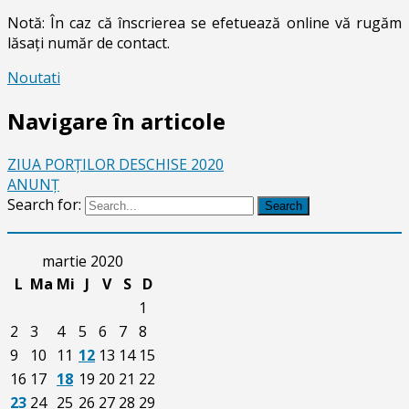
Notă: În caz că înscrierea se efetuează online vă rugăm
lăsaţi număr de contact.
Noutati
Navigare în articole
ZIUA PORŢILOR DESCHISE 2020
ANUNȚ
Search for:
Search
martie 2020
L
Ma
Mi
J
V
S
D
1
2
3
4
5
6
7
8
9
10
11
12
13
14
15
16
17
18
19
20
21
22
23
24
25
26
27
28
29