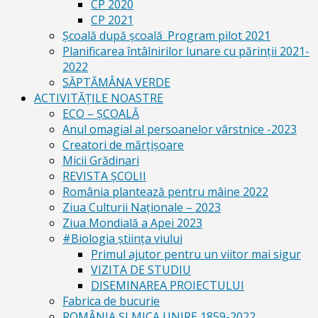
CP 2020
CP 2021
Școală după școală_Program pilot 2021
Planificarea întâlnirilor lunare cu părinții 2021-
2022
SĂPTĂMÂNA VERDE
ACTIVITĂȚILE NOASTRE
ECO – ŞCOALĂ
Anul omagial al persoanelor vârstnice -2023
Creatori de mărțișoare
Micii Grădinari
REVISTA ŞCOLII
România plantează pentru mâine 2022
Ziua Culturii Naționale – 2023
Ziua Mondială a Apei 2023
#Biologia știința viului
Primul ajutor pentru un viitor mai sigur
VIZITA DE STUDIU
DISEMINAREA PROIECTULUI
Fabrica de bucurie
ROMÂNIA ŞI MICA UNIRE 1859-2022