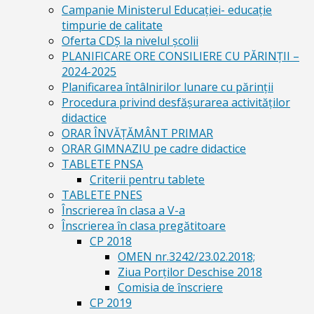
Campanie Ministerul Educației- educație
timpurie de calitate
Oferta CDŞ la nivelul şcolii
PLANIFICARE ORE CONSILIERE CU PĂRINȚII –
2024-2025
Planificarea întâlnirilor lunare cu părinții
Procedura privind desfășurarea activităților
didactice
ORAR ÎNVĂȚĂMÂNT PRIMAR
ORAR GIMNAZIU pe cadre didactice
TABLETE PNSA
Criterii pentru tablete
TABLETE PNES
Înscrierea în clasa a V-a
Înscrierea în clasa pregătitoare
CP 2018
OMEN nr.3242/23.02.2018;
Ziua Porților Deschise 2018
Comisia de înscriere
CP 2019